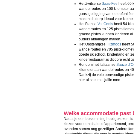
Het Zwitserse
Saas-Fee
heeft 60 
wandelroutes en 100 kilometer aa
gunstige ligging van de oefenlifte
maken dit dorp ideaal voor kleine
Het Franse
Val Cenis
heeft 54 kil
wandelroutes en 125 pistekilomet
groene pistes kunnen kinderen al
ouders afdalingen maken.
Het Oostenrijkse
Filzmoos
heeft 5
wandelroutes en 705 pistekilomet
goede skischool, kinderland en ze
kinderrestaurant is dit dorp echt ge
Rondom het Italiaanse
Sauze d’O
kilometer aan wandelroutes en 400
Dankzij de vele eenvoudige piste
hier al snel met jullie mee.
Welke accommodatie past bi
Nadat je een bestemming hebt gekozen, is 
kiezen voor een chalet of appartement, om
avonden samen nog gezelliger. Andere famili
uitgebreide diners die voor je worden klaa