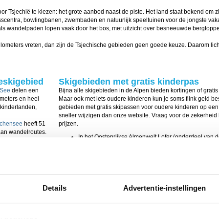
r Tsjechië te kiezen: het grote aanbod naast de piste. Het land staat bekend om zi
esscentra, bowlingbanen, zwembaden en natuurlijk speeltuinen voor de jongste vaka
 als wandelpaden lopen vaak door het bos, met uitzicht over besneeuwde bergtopp
 kilometers vreten, dan zijn de Tsjechische gebieden geen goede keuze. Daarom lic
ieskigebied
Skigebieden met gratis kinderpas
See
delen een
Bijna alle skigebieden in de Alpen bieden kortingen of gratis 
ometers en heel
Maar ook met iets oudere kinderen kun je soms flink geld b
 kinderlanden,
gebieden met gratis skipassen voor oudere kinderen op een r
sneller wijzigen dan onze website. Vraag voor de zekerheid 
Achensee
heeft 51
prijzen.
aan wandelroutes.
In het Oostenrijkse Almenwelt Lofer (onderdeel van 
g zelf skiën over
tot 18 jaar elke zaterdag gratis, als beide ouders een
pistekilometers, waarvan 32 blauw en 12 rood voor d
berg
hebben
Het Oostenrijkse Ischgl-Samnaun biedt gratis skipass
e compacte opzet
een skipas heeft. Deze skipas bieden wij als uitbreid
pistekilometers, waarvan 47 blauw en 140 rood voor 
t 46
In het Zwitserse
Matterhorn Ski Paradise
kunnen kinder
Details
Advertentie-instellingen
 het dorp en een
snowboarden. Je vindt hier 322 pistekilometers, waa
e bestemming met
kinderen.
Het Franse
Le Grand Massif
biedt gratis skiën voor ki
heeft 44