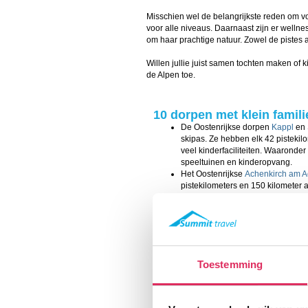
Misschien wel de belangrijkste reden om voo
voor alle niveaus. Daarnaast zijn er welln
om haar prachtige natuur. Zowel de pistes
Willen jullie juist samen tochten maken of
de Alpen toe.
10 dorpen met klein famil
De Oostenrijkse dorpen
Kappl
en
skipas. Ze hebben elk 42 pistekil
veel kinderfaciliteiten. Waaronder
speeltuinen en kinderopvang.
Het Oostenrijkse
Achenkirch am 
pistekilometers en 150 kilometer 
Oudere kinderen kunnen hier veili
de vele blauwe pistes.
Het Oostenrijkse
Brand
en
Bürser
samen 47 pistekilometers. Door d
kom je elkaar steeds weer tegen.
Het Zwitserse
Saas-Almagell
heef
Toestemming
pistekilometers. Met oefenliften in
goed kinderland is dit een ideal
jonge kinderen.
Het eveneens Zwitserse Grächen 