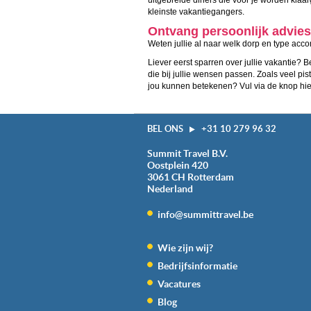
kleinste vakantiegangers.
Ontvang persoonlijk advies
Weten jullie al naar welk dorp en type acc
Liever eerst sparren over jullie vakantie?
die bij jullie wensen passen. Zoals veel p
jou kunnen betekenen? Vul via de knop hiero
BEL ONS
+31 10 279 96 32
Summit Travel B.V.
Oostplein 420
3061 CH
Rotterdam
Nederland
info@summittravel.be
Wie zijn wij?
Bedrijfsinformatie
Vacatures
Blog