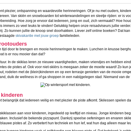
nt plezier, ontspanning en waardevolle herinneringen. Of je nu met ouders, kinder
ereen. Van skiën en snowboarden tot winterwandelingen en sleetje rijden: er is voo
rbereiding. Hoe zorg je ervoor dat iedereen, jong en oud, zich vermaakt? Hoe houd
r is immers zo veel leuks te vinden! Gelukkig helpen onze reisadviseurs jullie verde
j. Zo kunnen jullie de knoop snel doorhakken. Liever zelf online boeken? Dat kan n
 geslaagde
skivakantie met jouw groep
familieleden.
grootouders
 tijd door te brengen en mooie herinneringen te maken. Lunchen in knusse berghut
wat is er nou mooier dan dat?
ontuur. In de skiklas leren ze nieuwe vaardigheden, maken vriendjes en hebben ei
es de pistes af. Ook voor niet-skiërs is meegaan zeker de moeite waard! Zo kun
ut, rodelen met de (klein)kinderen en op een terrasje genieten van de mooie omge
d, duik de wellness in of ga shoppen in een nabijgelegen stad. Niemand van de fam
 kinderen
 belangrijk dat iedereen veilig en met plezier de piste afkomt. Skilessen spelen da
skiklassen aan voor kinderen, ingedeeld op leeftijd en niveau. Jonge kinderen b
ken. Inclusief de bekende pizzapunt. Dankzij speelse oefeningen en ervaren skile
lauwe pistes af. Zo verbetert hun techniek en hun lef, wat hun dag alleen maar le