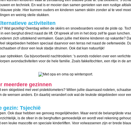
en kunnen kinderen vaak al zelfstandig een blauwe piste af. Dat betekent: 's och
trouwen en techniek. En wat is er mooier dan samen genieten van een rustige afdaling
en blauwe piste. Hier kunnen ouders en kinderen samen skiën zonder al te veel m
lingen en weinig steile stukken.
lternatieve activiteiten
 Wat gezellig! Overdag willen de skiërs en snowboarders vooral de piste op. Toch
een berghut direct naast de lift. Of spreek af om in het dorp zelf te gaan lunchen. 
eren zich uitstekend vermaken. Gaan jullie met kleine kinderen op vakantie? Dan 
eel skigebieden hebben speciaal daarvoor een terras net naast de oefenweide. D
schaatsen of door een leuk stadje struinen. Ook dat kan natuurlijk!
lkaar optrekken. Ga bijvoorbeeld nachtrodelen: 's avonds rodelen over een verlicht
rpen avondactiviteiten voor de hele familie. Zoals fakkeltochten, een ritje in de
or meerdere gezinnen
ist een skigebied met veel pistekilometers? Willen jullie daarnaast rodelen, schaat
 de wensen anders. En daarbij verandert ook wat de leukste skigebieden voor een 
e gezin: Tsjechië
Alpen. Ook daar hebben we genoeg mogelijkheden. Maar eerst de belangrijkste vraa
erzichtelijk, is de sfeer in de berghutten gemoedelijk en wordt veel rekening geho
en leuke mascotte en speciale kinderliften. Voor volwassenen zijn er brede blauw