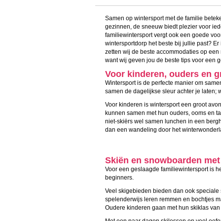
Samen op wintersport met de familie beteke
gezinnen, de sneeuw biedt plezier voor ied
familiewintersport vergt ook een goede voo
wintersportdorp het beste bij jullie past? E
zetten wij de beste accommodaties op een ri
want wij geven jou de beste tips voor een
Voor kinderen, ouders en 
Wintersport is de perfecte manier om samen
samen de dagelijkse sleur achter je laten; 
Voor kinderen is wintersport een groot av
kunnen samen met hun ouders, ooms en tant
niet-skiërs wel samen lunchen in een bergh
dan een wandeling door het winterwonderlan
Skiën en snowboarden met
Voor een geslaagde familiewintersport is het
beginners.
Veel skigebieden bieden dan ook speciale 
spelenderwijs leren remmen en bochtjes ma
Oudere kinderen gaan met hun skiklas van b