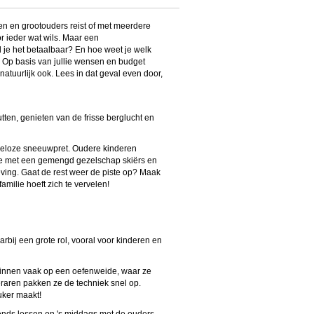
en en grootouders reist of met meerdere
r ieder wat wils. Maar een
 je het betaalbaar? En hoe weet je welk
r. Op basis van jullie wensen en budget
atuurlijk ook. Lees in dat geval even door,
ten, genieten van de frisse berglucht en
ndeloze sneeuwpret. Oudere kinderen
 je met een gemengd gezelschap skiërs en
ving. Gaat de rest weer de piste op? Maak
ilie hoeft zich te vervelen!
arbij een grote rol, vooral voor kinderen en
eginnen vaak op een oefenweide, waar ze
raren pakken ze de techniek snel op.
uker maakt!