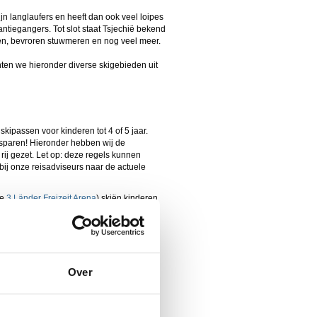
jn langlaufers en heeft dan ook veel loipes
ntiegangers. Tot slot staat Tsjechië bekend
en, bevroren stuwmeren en nog veel meer.
hten we hieronder diverse skigebieden uit
skipassen voor kinderen tot 4 of 5 jaar.
esparen! Hieronder hebben wij de
ij gezet. Let op: deze regels kunnen
bij onze reisadviseurs naar de actuele
de
3 Länder Freizeit Arena
) skiën kinderen
 skipas hebben. Je vindt hier 46
e kinderen.
en voor kinderen tot 10, als een ouder
ing aan in
Ischgl
. Je vindt hier 239
de kinderen.
en tot 9 jaar gratis skiën of
Over
rvan 75 blauw en 220 rood voor de
nderen tot 8 jaar. Je vindt hier 265