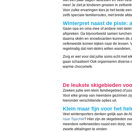
Met een paar dagen skilessen en veel oefen
mee! Je ziet je kinderen groeien in zelfver
Voor zulke ervaringen kies je het beste e
zelfs speciale familieroutes, met brede afda
Winterpret naast de piste: a
Gaan opa en oma mee of andere niet-skiërs?
afspreken. Ga bijvoorbeeld samen lunchen in 
daarna skiën en snowboarden kunnen de and
oefenweide komen kijken naar de lessen. V
regelmatig dat niet-skiërs willen wandelen, 
Zorg er wel voor dat jullie soms echt met e
gaan schaatsen! Ook organiseren diverse do
warme chocomelk.
De leukste skigebieden vo
Zoeken jullie een klein familiegebied of ju
Voor elke groep van meerdere gezinnen zijn
hieronder verschillende opties uit.
Klein maar fijn voor het hel
Veel wintersporters denken gelijk aan de 
naar Tsjechië
? Hier zijn de skigebieden ov
meerdere oefenweides naast een dorp, met e
zwarte afdalingen te vinden.