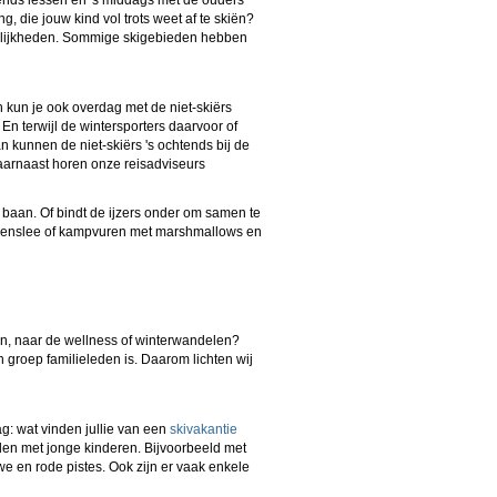
tends lessen en 's middags met de ouders
, die jouw kind vol trots weet af te skiën?
oeilijkheden. Sommige skigebieden hebben
 kun je ook overdag met de niet-skiërs
En terwijl de wintersporters daarvoor of
kunnen de niet-skiërs 's ochtends bij de
aarnaast horen onze reisadviseurs
e baan. Of bindt de ijzers onder om samen te
 arrenslee of kampvuren met marshmallows en
sen, naar de wellness of winterwandelen?
groep familieleden is. Daarom lichten wij
g: wat vinden jullie van een
skivakantie
uden met jonge kinderen. Bijvoorbeeld met
e en rode pistes. Ook zijn er vaak enkele