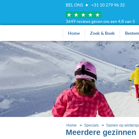
BEL ONS
+31 10 279 96 32
4,8 van 5
3649 reviews geven ons een
Home
Zoek & Boek
Beste
Home
Specials
Samen op wintersp
Meerdere gezinnen