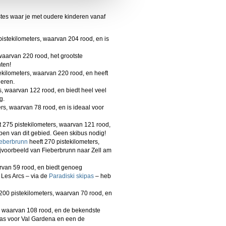
stes waar je met oudere kinderen vanaf
istekilometers, waarvan 204 rood, en is
waarvan 220 rood, het grootste
ten!
ekilometers, waarvan 220 rood, en heeft
neren.
s, waarvan 122 rood, en biedt heel veel
g.
rs, waarvan 78 rood, en is ideaal voor
 275 pistekilometers, waarvan 121 rood,
rpen van dit gebied. Geen skibus nodig!
eberbrunn
heeft 270 pistekilometers,
ijvoorbeeld van Fieberbrunn naar Zell am
rvan 59 rood, en biedt genoeg
 Les Arcs – via de
Paradiski skipas
– heb
 200 pistekilometers, waarvan 70 rood, en
s, waarvan 108 rood, en de bekendste
ipas voor Val Gardena en een de