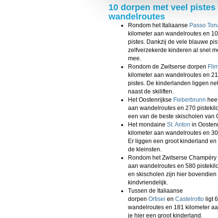
toestemming’. Je kunt dan wee
10 dorpen met veel pistes
wandelroutes
We werken samen met
20 d
Rondom het Italiaanse
Passo Ton
kilometer aan wandelroutes en 10
pistes. Dankzij de vele blauwe pi
zelfverzekerde kinderen al snel m
mee.
Rondom de Zwitserse dorpen
Fli
kilometer aan wandelroutes en 21
pistes. De kinderlanden liggen ne
naast de skiliften.
Het Oostenrijkse
Fieberbrunn
heef
aan wandelroutes en 270 pistekilom
een van de beste skischolen van O
Het mondaine
St. Anton
in Oostenr
kilometer aan wandelroutes en 302
Er liggen een groot kinderland en
de kleinsten.
Rondom het Zwitserse Champéry li
aan wandelroutes en 580 pistekilo
en skischolen zijn hier bovendien
kindvriendelijk.
Tussen de Italiaanse
dorpen
Ortisei
en
Castelrotto
ligt 
wandelroutes en 181 kilometer aan
je hier een groot kinderland.