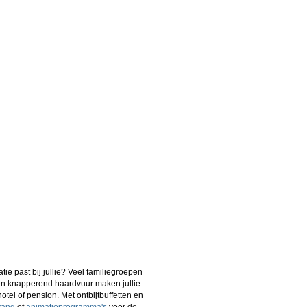
 past bij jullie? Veel familiegroepen
 en knapperend haardvuur maken jullie
tel of pension. Met ontbijtbuffetten en
vang
of
animatieprogramma's
voor de