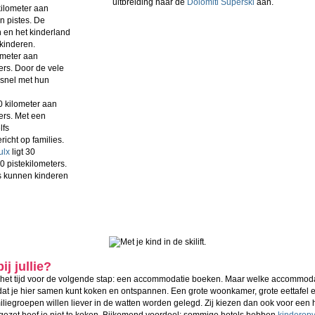
uitbreiding naar de
Dolomiti Superski
aan.
kilometer aan
n pistes. De
n en het kinderland
 kinderen.
ometer aan
ers. Door de vele
 snel met hun
0 kilometer aan
ers. Met een
lfs
richt op families.
ulx
ligt 30
 pistekilometers.
s kunnen kinderen
j jullie?
het tijd voor de volgende stap: een accommodatie boeken. Maar welke accommodatie
dat je hier samen kunt koken en ontspannen. Een grote woonkamer, grote eettafel
egroepen willen liever in de watten worden gelegd. Zij kiezen dan ook voor een ho
rgezet hoef je niet te koken. Bijkomend voordeel: sommige hotels hebben
kinderop