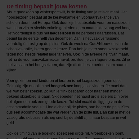
De timing bepaalt jouw kosten
Als je goedkoop op wintersport wilt, is de timing van je reis cruciaal. Het
hoogseizoen bestaat uit de kerstvakantie en voorjaarsvakantie van
scholen door heel Europa. Ook duur zijn het absolute voor- en naseizoen,
want dan zijn er slechts enkele gebieden open maar is de vraag wel hoog.
Het voordeligst is dus het
laagseizoen
in de periodes daartussen. Dat
begint bij de eerste helft van december. Dan is het vaak verrassend
voordelig én rustig op de pistes. Ook de week na Oud&Nieuw, dus na de
schoolvakantie, is een goede keuze. Dan heb je meer sneeuwzekerheid
tegen nog steeds relatief lage tarieven. Ook in de tweede helft van maart,
net na de voorjaarsvakantie/carnaval, profiteer je van lagere prijzen. Zit je
niet vast aan het hoogseizoen, dan zijn dit de beste periodes om naar te
kijken.
Voor gezinnen met kinderen of leraren is het laagseizoen geen optie.
Gelukkig zijn er ook in het
hoogseizoen
koopjes te vinden. Je moet dan
wel wat beter zoeken. Zo kun je flink besparen door naar een minder
bekend skigebied te gaan. Skigebieden net naast grote spelers zijn over
het algemeen ook een goede keuze. Tot slot maakt de ligging van de
accommodatie veel uit. Hoe dichter bij de pistes, hoe hoger de prijs. Kies
dus een accommodatie die wat verder van de piste ligt. Dan kun je met de
vaak gratis skibussen alsnog snel bij de skilift zijn, maar bespaar je wel
geld.
Ook de timing van je boeking speelt een grote rol. Vroegboeken loont,
want je hebt meer keuze tegen lagere prijzen. Daarbovenop vind je bij ons