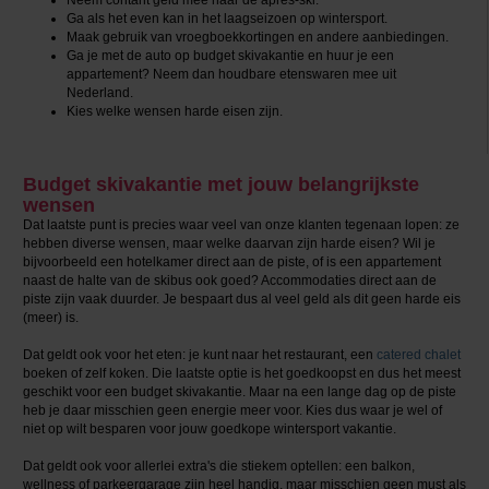
Ga als het even kan in het laagseizoen op wintersport.
Maak gebruik van vroegboekkortingen en andere aanbiedingen.
Ga je met de auto op budget skivakantie en huur je een
appartement? Neem dan houdbare etenswaren mee uit
Nederland.
Kies welke wensen harde eisen zijn.
Budget skivakantie met jouw belangrijkste
wensen
Dat laatste punt is precies waar veel van onze klanten tegenaan lopen: ze
hebben diverse wensen, maar welke daarvan zijn harde eisen? Wil je
bijvoorbeeld een hotelkamer direct aan de piste, of is een appartement
naast de halte van de skibus ook goed? Accommodaties direct aan de
piste zijn vaak duurder. Je bespaart dus al veel geld als dit geen harde eis
(meer) is.
Dat geldt ook voor het eten: je kunt naar het restaurant, een
catered chalet
boeken of zelf koken. Die laatste optie is het goedkoopst en dus het meest
geschikt voor een budget skivakantie. Maar na een lange dag op de piste
heb je daar misschien geen energie meer voor. Kies dus waar je wel of
niet op wilt besparen voor jouw goedkope wintersport vakantie.
Dat geldt ook voor allerlei extra's die stiekem optellen: een balkon,
wellness of parkeergarage zijn heel handig, maar misschien geen must als