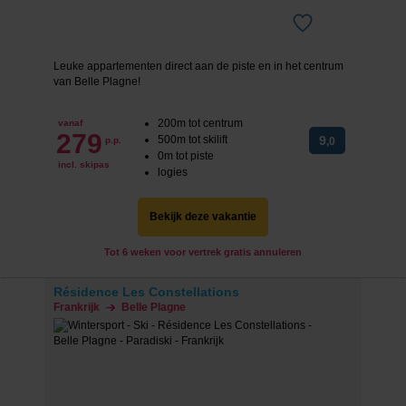
Leuke appartementen direct aan de piste en in het centrum
van Belle Plagne!
200m tot centrum
vanaf
279
500m tot skilift
9
p.p.
,0
0m tot piste
incl. skipas
logies
Bekijk deze vakantie
Tot 6 weken voor vertrek gratis annuleren
Résidence Les Constellations
Frankrijk
Belle Plagne