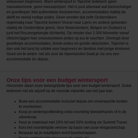
volwassen beginners. Want wintersport in Tsjechië betekent: geen
massatoerisme, geen massaprijzen. Het is juist allemaal wat kleinschaliger
en goedkoper. Met authentieke dorpskernen, accommodaties vlakbij de
skilift en veelal rustige pistes. Geen wonder dat zelfs Oostenrijkers
regelmatig naar Tsjechië komen! Vooral naar Lipno en andere gebieden
vlakbij de Oostenrijkse grens. Voor Nederlanders, Belgen en Duitsers is
juist het Reuzengebergte dichterbij. Op minder dan 1.000 kilometer vanaf
Utrecht liggen hier sneeuwzekere pistes op jou te wachten. Omringd door
goedkope accommodaties, brede pistes en goede skischolen. Tsjechië is
dan ook het land bij uitstek voor beginners en families met jonge kinderen.
Goed om te weten: net als voor de Alpenlanden boek je via ons een
accommodatie én skipas.
Onze tips voor een budget wintersport
Hieronder staan onze belangrijkste tips voor een budget wintersport. Zodat
iedereen net als wijzelf op de mooiste vakantie van het jaar kan.
Boek een accommodatie inclusief skipas om onverwachte kosten
te voorkomen.
Koop je wintersportkleding extra voordelig tweedehands of in de
uitverkoop.
Huur je materiaal met 10% tot wel 50% korting via Summit Travel.
Kies het voordeligste vervoer op basis van jouw reisgezelschap.
Bespaar op je maaltijden en/of boodschappen.
Neem contant geld mee naar de après-ski.