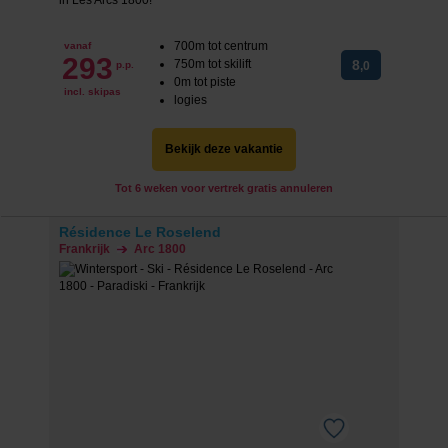
700m tot centrum
vanaf
293
750m tot skilift
8
p.p.
,0
0m tot piste
incl. skipas
logies
Bekijk deze vakantie
Tot 6 weken voor vertrek gratis annuleren
Résidence Le Roselend
Frankrijk
Arc 1800