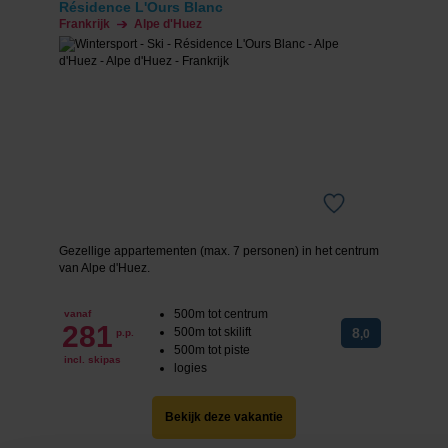
Résidence L'Ours Blanc
Frankrijk
Alpe d'Huez
Gezellige appartementen (max. 7 personen) in het centrum
van Alpe d'Huez.
500m tot centrum
vanaf
281
500m tot skilift
8
p.p.
,0
500m tot piste
incl. skipas
logies
Bekijk deze vakantie