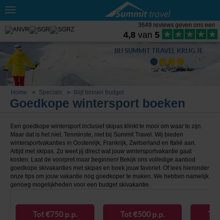
Toggle
navigation
3649 reviews geven ons een
4,8
van
5
BIJ SUMMIT TRAVEL KRIJG JE
Home
Specials
Blijf binnen budget
Goedkope wintersport boeken
Een goedkope wintersport inclusief skipas klinkt te mooi om waar te zijn.
Maar dat is het niet. Tenminste, niet bij Summit Travel. Wij bieden
wintersportvakanties in Oostenrijk, Frankrijk, Zwitserland en Italië aan.
Altijd met skipas. Zo weet jij direct wat jouw wintersportvakantie gaat
kosten. Laat de voorpret maar beginnen! Bekijk ons volledige aanbod
goedkope skivakanties met skipas en boek jouw favoriet. Of lees hieronder
onze tips om jouw vakantie nog goedkoper te maken. We hebben namelijk
genoeg mogelijkheden voor een budget skivakantie.
Tot €750 p.p.
Tot €500 p.p.
Tot