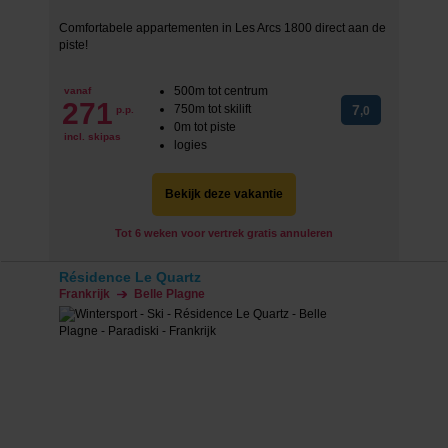
Comfortabele appartementen in Les Arcs 1800 direct aan de
piste!
500m tot centrum
vanaf
271
750m tot skilift
7
p.p.
,0
0m tot piste
incl. skipas
logies
Bekijk deze vakantie
Tot 6 weken voor vertrek gratis annuleren
Résidence Le Quartz
Frankrijk
Belle Plagne