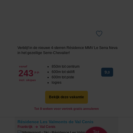
Verblijf in de nieuwe 4-sterren Résidence MMV Le Serra Neva
in het gezellige Serre-Chevalier!
850m tot centrum
vanaf
243
600m tot skilift
9
p.p.
,0
600m tot piste
incl. skipas
logies
Bekijk deze vakantie
Tot 8 weken voor vertrek gratis annuleren
Résidence Les Valmonts de Val Cenis
Frankrijk
Val Cenis
Tot