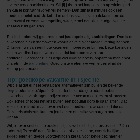
diverse vroegboekkortingen. Wil jij juist in het laagseizoen op wintersport
en kun je kort van tevoren vrij nemen? Dan zijn last minutes ook een
goede mogelijkheid. Je kijkt dan op basis van lastminutekortingen, de
sneeuwval en weersvoorspelling waar je met een klein budget van de
sneeuw kunt genieten.
Tot slot hebben wij gedurende het jaar regelmatig
aanbiedingen
. Dan is er
bijvoorbeeld een themaweek waarin enkele skigebieden korting hebben.
Of krijgen we van een hotelketen een mooie actie binnen. Deze kortingen
zetten we direct op de website, zodat iedereen ervan kan
profiteren. Daardoor zijn er altijd wel diverse hotels, appartementen en/of
chalets in de
aanbieding
. Goed om te weten: we vermelden altijd de
korting per persoon.
Tip: goedkope vakantie in Tsjechië
Wist je al dat er heel betaalbare alternatieven zijn buiten de bekende
skigebieden in de Alpen? De minder bekende gebieden hebben
bijvoorbeeld vaak lagere prijzen voor de accommodaties en skipassen.
Ook scheelt het om net iets buiten een populair dorp te gaan zitten. Dat
kost meer reistijd, maar levert wel een goedkopere accommodatie op.
Onze reisadviseurs kunnen jou helpen om zulke verborgen parels te
vinden.
Wil je liever snel online boeken of juist wél dicht bij de pistes zitten? Dan
raden wij Tsjechië aan. Dit land is dankzij de kleine, overzichtelijke
skigebieden en goede voorzieningen ideaal voor jonge gezinnen en