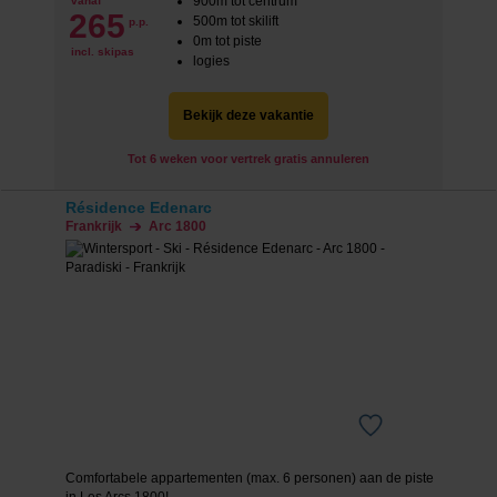
900m tot centrum
vanaf
265
500m tot skilift
p.p.
0m tot piste
incl. skipas
logies
Bekijk deze vakantie
Tot 6 weken voor vertrek gratis annuleren
Résidence Edenarc
Frankrijk
Arc 1800
Comfortabele appartementen (max. 6 personen) aan de piste
in Les Arcs 1800!