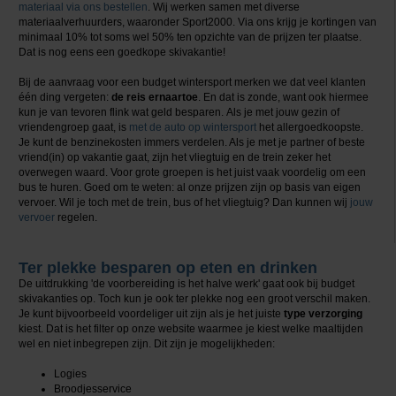
materiaal via ons bestellen
. Wij werken samen met diverse
materiaalverhuurders, waaronder Sport2000. Via ons krijg je kortingen van
minimaal 10% tot soms wel 50% ten opzichte van de prijzen ter plaatse.
Dat is nog eens een goedkope skivakantie!
Bij de aanvraag voor een budget wintersport merken we dat veel klanten
één ding vergeten:
de reis ernaartoe
. En dat is zonde, want ook hiermee
kun je van tevoren flink wat geld besparen. Als je met jouw gezin of
vriendengroep gaat, is
met de auto op wintersport
het allergoedkoopste.
Je kunt de benzinekosten immers verdelen. Als je met je partner of beste
vriend(in) op vakantie gaat, zijn het vliegtuig en de trein zeker het
overwegen waard. Voor grote groepen is het juist vaak voordelig om een
bus te huren. Goed om te weten: al onze prijzen zijn op basis van eigen
vervoer. Wil je toch met de trein, bus of het vliegtuig? Dan kunnen wij
jouw
vervoer
regelen.
Ter plekke besparen op eten en drinken
De uitdrukking 'de voorbereiding is het halve werk' gaat ook bij budget
skivakanties op. Toch kun je ook ter plekke nog een groot verschil maken.
Je kunt bijvoorbeeld voordeliger uit zijn als je het juiste
type verzorging
kiest. Dat is het filter op onze website waarmee je kiest welke maaltijden
wel en niet inbegrepen zijn. Dit zijn je mogelijkheden:
Logies
Broodjesservice