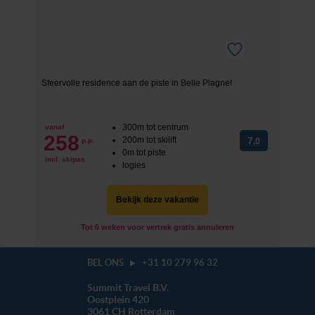
Sfeervolle residence aan de piste in Belle Plagne!
300m tot centrum
vanaf
258
200m tot skilift
7
p.p.
,0
0m tot piste
incl. skipas
logies
Bekijk deze vakantie
Tot 6 weken voor vertrek gratis annuleren
BEL ONS
+31 10 279 96 32
Summit Travel B.V.
Oostplein 420
3061 CH
Rotterdam