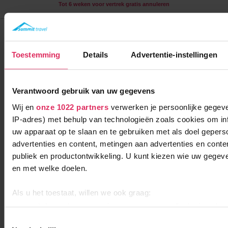
Tot 6 weken voor vertrek gratis annuleren
Résidence Les Bergers
Frankrijk
Alpe d'Huez
Toestemming
Details
Advertentie-instellingen
Verantwoord gebruik van uw gegevens
Wij en
onze 1022 partners
verwerken je persoonlijke gegeve
IP-adres) met behulp van technologieën zoals cookies om in
uw apparaat op te slaan en te gebruiken met als doel gepers
advertenties en content, metingen aan advertenties en content
Comfortabele appartementen aan de piste in Alpe d'Huez, met
publiek en productontwikkeling. U kunt kiezen wie uw gegev
sauna en verwarmd zwembad!
en met welke doelen.
250m tot centrum
vanaf
279
100m tot skilift
9
Als u het toestaat, willen we ook graag:
p.p.
,0
0m tot piste
Informatie verzamelen over uw geografische locatie, d
incl. skipas
logies
paar meter nauwkeurig kan zijn
Toestemmingsselectie