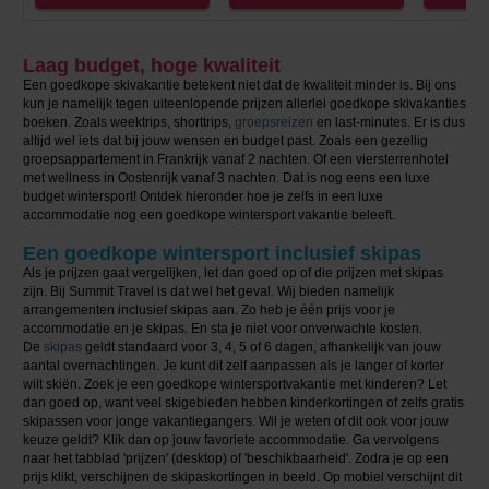
Laag budget, hoge kwaliteit
Een goedkope skivakantie betekent niet dat de kwaliteit minder is. Bij ons
kun je namelijk tegen uiteenlopende prijzen allerlei goedkope skivakanties
boeken. Zoals weektrips, shorttrips,
groepsreizen
en last-minutes. Er is dus
altijd wel iets dat bij jouw wensen en budget past. Zoals een gezellig
groepsappartement in Frankrijk vanaf 2 nachten. Of een viersterrenhotel
met wellness in Oostenrijk vanaf 3 nachten. Dat is nog eens een luxe
budget wintersport! Ontdek hieronder hoe je zelfs in een luxe
accommodatie nog een goedkope wintersport vakantie beleeft.
Een goedkope wintersport inclusief skipas
Als je prijzen gaat vergelijken, let dan goed op of die prijzen met skipas
zijn. Bij Summit Travel is dat wel het geval. Wij bieden namelijk
arrangementen inclusief skipas aan. Zo heb je één prijs voor je
accommodatie en je skipas. En sta je niet voor onverwachte kosten.
De
skipas
geldt standaard voor 3, 4, 5 of 6 dagen, afhankelijk van jouw
aantal overnachtingen. Je kunt dit zelf aanpassen als je langer of korter
wilt skiën. Zoek je een goedkope wintersportvakantie met kinderen? Let
dan goed op, want veel skigebieden hebben kinderkortingen of zelfs gratis
skipassen voor jonge vakantiegangers. Wil je weten of dit ook voor jouw
keuze geldt? Klik dan op jouw favoriete accommodatie. Ga vervolgens
naar het tabblad 'prijzen' (desktop) of 'beschikbaarheid'. Zodra je op een
prijs klikt, verschijnen de skipaskortingen in beeld. Op mobiel verschijnt dit