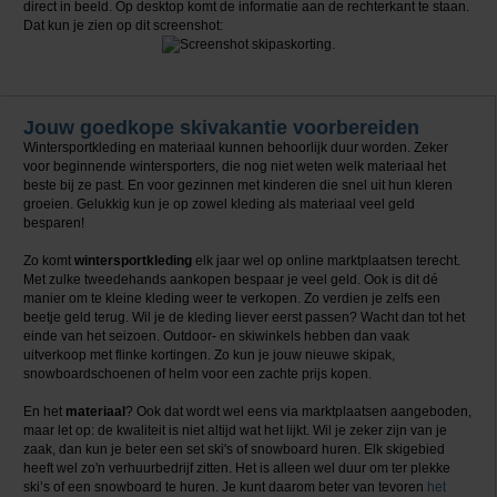
direct in beeld. Op desktop komt de informatie aan de rechterkant te staan.
Dat kun je zien op dit screenshot:
Jouw goedkope skivakantie voorbereiden
Wintersportkleding en materiaal kunnen behoorlijk duur worden. Zeker
voor beginnende wintersporters, die nog niet weten welk materiaal het
beste bij ze past. En voor gezinnen met kinderen die snel uit hun kleren
groeien. Gelukkig kun je op zowel kleding als materiaal veel geld
besparen!
Zo komt
wintersportkleding
elk jaar wel op online marktplaatsen terecht.
Met zulke tweedehands aankopen bespaar je veel geld. Ook is dit dé
manier om te kleine kleding weer te verkopen. Zo verdien je zelfs een
beetje geld terug. Wil je de kleding liever eerst passen? Wacht dan tot het
einde van het seizoen. Outdoor- en skiwinkels hebben dan vaak
uitverkoop met flinke kortingen. Zo kun je jouw nieuwe skipak,
snowboardschoenen of helm voor een zachte prijs kopen.
En het
materiaal
? Ook dat wordt wel eens via marktplaatsen aangeboden,
maar let op: de kwaliteit is niet altijd wat het lijkt. Wil je zeker zijn van je
zaak, dan kun je beter een set ski's of snowboard huren. Elk skigebied
heeft wel zo'n verhuurbedrijf zitten. Het is alleen wel duur om ter plekke
ski’s of een snowboard te huren. Je kunt daarom beter van tevoren
het