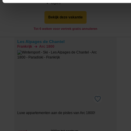
incl. skipas
logies
We werken samen met
20 derden
die uw gegevens kunnen 
en verwerken.
Bekijk deze vakantie
Tot 6 weken voor vertrek gratis annuleren
Les Alpages de Chantel
Frankrijk
Arc 1800
Luxe appartementen aan de pistes van Arc 1800!