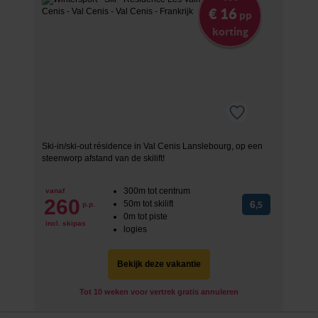
€ 16
pp
korting
Ski-in/ski-out résidence in Val Cenis Lanslebourg, op een
steenworp afstand van de skilift!
300m tot centrum
vanaf
260
50m tot skilift
6
p.p.
,5
0m tot piste
incl. skipas
logies
Bekijk deze vakantie
Tot 10 weken voor vertrek gratis annuleren