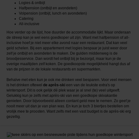
Logies & ontbijt
Halfpension (ontbijt en avondeten)
Volpension (ontbijt, lunch en avondeten)
Catering
All-inclusive
Hoe verder op de lijst, hoe duurder de accommodatie lijkt. Maar onderaan
de streep kan je wel eens goedkoper uit zijn. Want met halfpension of all-
inclusive hoef je niet meer elke avond naar een restaurant. Dat kan veel
geld schelen. Bij een appartement met logies bespaar je juist weer door
zelf je ontbijt en avondeten te maken. De gulden middenweg is de
broodjesservice. Dan wordt het ontbijt bij je bezorgd, maar kun je de
overige maaltijden zelf koken. De goedkoopste mogelijkheid hangt dus af
van de prijzen in de lokale restaurants en supermarkten.
Behalve met eten kun je ook me drinken veel besparen. Voor veel mensen
is het drinken oftewel
de après-ski
een van de leukste extra's op
wintersport. Dit is ook gelijk dé plek waar je al snel (te) veel uitgeeft.
Gelukkig kun je zelfs met après-ski van een goedkope skivakantie
genieten. Door bijvoorbeeld alleen contant geld mee te nemen. Zo geef je
nooit meer uit dan je van plan was. En kun je toch 3 biertjes bestellen om
vrolijk mee te proosten. Want zelfs met een vast budget is de après-ski erg
gezellig.