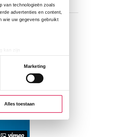
p van technologieën zoals
erde advertenties en content,
en wie uw gegevens gebruikt
g kan zijn
erprinting)
t
detailgedeelte
in. U kunt uw
Marketing
aliseren, om functies voor
r jouw gebruik van onze site
rtners kunnen deze gegevens
Alles toestaan
p basis van jouw gebruik van
 weten: je kunt jouw
s voor ‘verander jouw