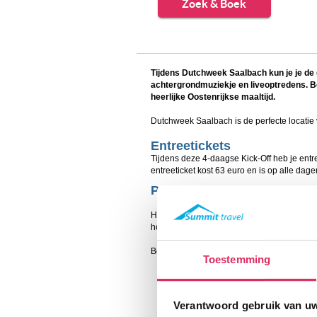
Zoek & Boek
Tijdens Dutchweek Saalbach kun je je de g
achtergrondmuziekje en liveoptredens. B
heerlijke Oostenrijkse maaltijd.
Dutchweek Saalbach is de perfecte locatie
Entreetickets
Tijdens deze 4-daagse Kick-Off heb je entree
entreeticket kost 63 euro en is op alle dage
Programma Kick-Off Saalb
Het programma van de Dutchweek Kick-Off 
hoogte te blijven.
Ben je helaas verhinderd? Wellicht komen d
Toestemming
Dutchweek Montafon
Dutchweek Zell am See-Kaprun
Dutchweek Saalbach
Verantwoord gebruik van u
Dutchweek Sauze d'Oulx