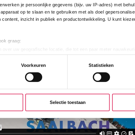
erwerken je persoonlijke gegevens (bijv. uw IP-adres) met behul
apparaat op te slaan en te gebruiken met als doel gepersonalise
 content, inzicht in publiek en productontwikkeling. U kunt kiez
ch
utchweek Kick-Off in Saalbach? Bekijk dan de aftermovie van 2026!
 ook graag:
 over uw geografische locatie, die tot een paar meter nauwkeuri
eren door het actief te scannen op specifieke eigenschappen (fing
onlijke gegevens worden verwerkt en stel uw voorkeuren in he
Voorkeuren
Statistieken
jzigen of intrekken in de Cookieverklaring.
e website te laten werken, om content en advertenties te person
 ons websiteverkeer te analyseren. Ook delen we informatie ove
n partners voor social media, adverteren en analyse. Onze pa
Selectie toestaan
atie die je aan ze hebt verstrekt of die ze hebben verzameld o
t dit gebeurt? Pas dan hieronder jouw voorkeuren aan. Goed om te
 Klik daarvoor op de lichtblauwe knop linksonder in beeld en kie
r per type cookie aangeven of je die wel of niet wilt toestaan.