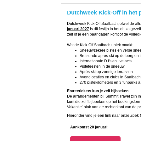
Dutchweek Kick-Off in het 
Dutchweek Kick-Off Saalbach, ofwel de aftra
januari 2027
is dit festijn in het oh zo gez
zelf of je een paar dagen komt of de volled
Wat de Kick-Off Saalbach uniek maakt:
Sneeuwzekere pistes en verse sne
Bruisende après-ski op de berg en i
Internationale DJ's en live acts
Pistefeesten in de sneeuw
Après-ski op zonnige terrassen
Avondlocaties en clubs in Saalbach 
270 pistekilometers en 3 funparks a
Entreetickets kun je zelf bijboeken
De arrangementen bij Summit Travel zijn in
kunt die zelf bijboeken op het boekingsformu
Vakantie'-blok aan de rechterkant van de p
Hieronder vind je een link naar onze Zoek 
Aankomst 20 januari: