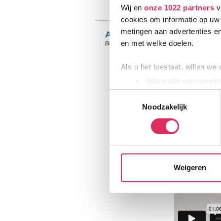
Dutchweek Gerlos
Wij en
onze 1022 partners
v
cookies om informatie op uw 
metingen aan advertenties en
Aftermovie Kick-Off Saalba
en met welke doelen.
Benieuwd naar een sfeerimpressie van de D
Als u het toestaat, willen we
Informatie verzamelen
Uw apparaat identific
Toestemmingsselectie
Lees meer over hoe uw perso
Noodzakelijk
toestemming op elk moment wi
Wij gebruiken cookies om onz
social media te bieden en om
met onze partners. We hebbe
Weigeren
combineren met andere inform
hun services. Wil je niet da
voorkeuren altijd aanpassen.
toestemming’. Je kunt dan wee