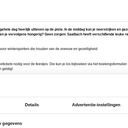
ehele dag heerlijk uitleven op de piste. In de middag kun je neerstrijken en gez
en je vervolgens hongerig? Geen zorgen: Saalbach heeft verschillende leuke r
 voor wintersporters die houden van de sneeuw en gezelligheid.
tickets nodig voor de feestjes. Die kun je los bijboeken via het boekingsformulier o
n geldig!
ach 2027
in Saalbach van woensdag 20 t/m zaterdag 23 januari 2027 is nog niet bekend. H
eze events je beter uit:
Details
Advertentie-instellingen
w gegevens