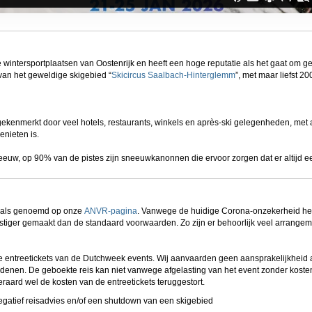
erden
die uw gegevens kunnen ontvangen en verwerken.
 wintersportplaatsen van Oostenrijk en heeft een hoge reputatie als het gaat om ge
van het geweldige skigebied “
Skicircus Saalbach-Hinterglemm
”, met maar liefst 20
ekenmerkt door veel hotels, restaurants, winkels en après-ski gelegenheden, met a
enieten is.
uw, op 90% van de pistes zijn sneeuwkanonnen die ervoor zorgen dat er altijd een 
oals genoemd op onze
ANVR-pagina
. Vanwege de huidige Corona-onzekerheid he
iger gemaakt dan de standaard voorwaarden. Zo zijn er behoorlijk veel arrangemen
 entreetickets van de Dutchweek events. Wij aanvaarden geen aansprakelijkheid a
enen. De geboekte reis kan niet vanwege afgelasting van het event zonder kosten 
eraard wel de kosten van de entreetickets teruggestort.
 negatief reisadvies en/of een shutdown van een skigebied