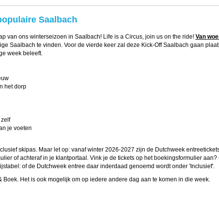
populaire Saalbach
p van ons winterseizoen in Saalbach! Life is a Circus, join us on the ride!
Van woen
ellige Saalbach te vinden. Voor de vierde keer zal deze Kick-Off Saalbach gaan plaats
ige week beleeft.
euw
n het dorp
zelf
an je voeten
clusief skipas. Maar let op: vanaf winter 2026-2027 zijn de Dutchweek entreeticke
lier of achteraf in je klantportaal. Vink je de tickets op het boekingsformulier aan?
rijstabel: of de Dutchweek entree daar inderdaad genoemd wordt onder 'Inclusief'.
& Boek. Het is ook mogelijk om op iedere andere dag aan te komen in die week.