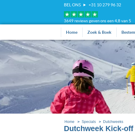
BEL ONS
+31 10 279 96 32
4,8 van 5
3649 reviews geven ons een
Home
Zoek & Boek
Beste
Home
Specials
Dutchweeks
Dutchweek Kick-off