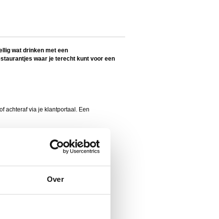
ellig wat drinken met een
estaurantjes waa
r je terecht kunt voor een
f achteraf via je klantportaal. Een
oud deze pagina in de gaten om op de
Over