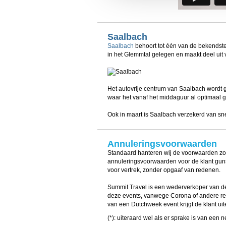
We werken samen met
20 d
Saalbach
Saalbach
behoort tot één van de bekendste
in het Glemmtal gelegen en maakt deel uit 
Het autovrije centrum van Saalbach wordt g
waar het vanaf het middaguur al optimaal g
Ook in maart is Saalbach verzekerd van snee
Annuleringsvoorwaarden
Standaard hanteren wij de voorwaarden z
annuleringsvoorwaarden voor de klant gunst
voor vertrek, zonder opgaaf van redenen.
Summit Travel is een wederverkoper van de
deze events, vanwege Corona of andere red
van een Dutchweek event krijgt de klant uit
(*): uiteraard wel als er sprake is van een