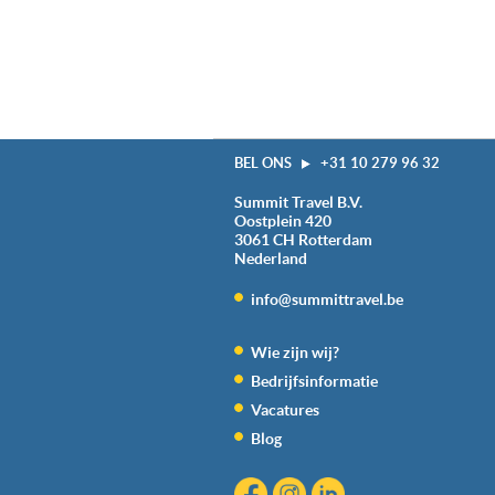
BEL ONS
+31 10 279 96 32
Summit Travel B.V.
Oostplein 420
3061 CH
Rotterdam
Nederland
info@summittravel.be
Wie zijn wij?
Bedrijfsinformatie
Vacatures
Blog