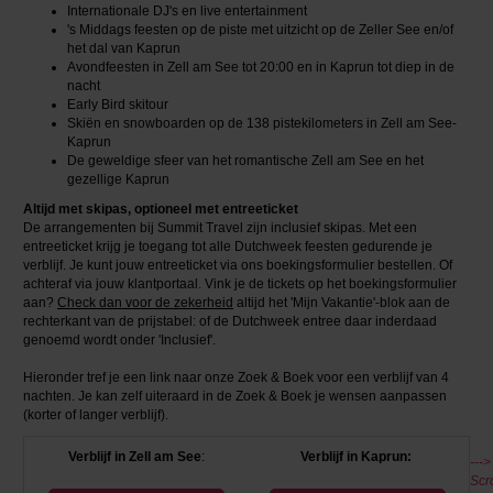
Internationale DJ's en live entertainment
's Middags feesten op de piste met uitzicht op de Zeller See en/of
het dal van Kaprun
Avondfeesten in Zell am See tot 20:00 en in Kaprun tot diep in de
nacht
Early Bird skitour
Skiën en snowboarden op de 138 pistekilometers in Zell am See-
Kaprun
De geweldige sfeer van het romantische Zell am See en het
gezellige Kaprun
Altijd met skipas, optioneel met entreeticket
De arrangementen bij Summit Travel zijn inclusief skipas. Met een
entreeticket krijg je toegang tot alle Dutchweek feesten gedurende je
verblijf. Je kunt jouw entreeticket via ons boekingsformulier bestellen. Of
achteraf via jouw klantportaal. Vink je de tickets op het boekingsformulier
aan?
Check dan voor de zekerheid
altijd het 'Mijn Vakantie'-blok aan de
rechterkant van de prijstabel: of de Dutchweek entree daar inderdaad
genoemd wordt onder 'Inclusief'.
Hieronder tref je een link naar onze Zoek & Boek voor een verblijf van 4
nachten. Je kan zelf uiteraard in de Zoek & Boek je wensen aanpassen
(korter of langer verblijf).
Verblijf in Zell am See
:
Verblijf in Kaprun:
--->
Scro