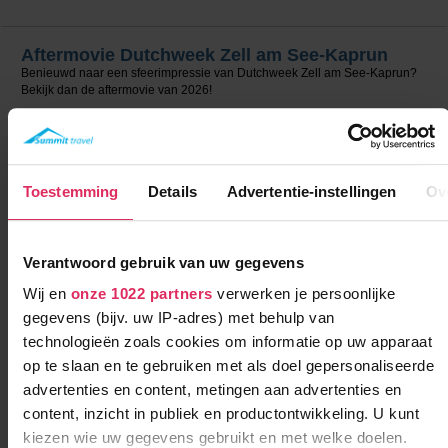
Aftermovie Dutchweek Zell am See-Kaprun
Benieuwd naar een sfeerimpressie van Dutchweek Zell am See-Kaprun?
Bekijk dan de aftermovie van 2026!
Toestemming
Details
Advertentie-instellingen
Ov
Verantwoord gebruik van uw gegevens
Wij en
onze 1022 partners
verwerken je persoonlijke
gegevens (bijv. uw IP-adres) met behulp van
technologieën zoals cookies om informatie op uw apparaat
op te slaan en te gebruiken met als doel gepersonaliseerde
advertenties en content, metingen aan advertenties en
content, inzicht in publiek en productontwikkeling. U kunt
kiezen wie uw gegevens gebruikt en met welke doelen.