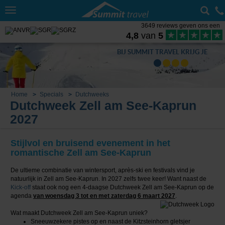
Toggle
navigation
3649 reviews geven ons een
4,8
van
5
BIJ SUMMIT TRAVEL KRIJG JE
Home
Specials
Dutchweeks
Dutchweek Zell am See-Kaprun
2027
Stijlvol en bruisend evenement in het
romantische Zell am See-Kaprun
De ultieme combinatie van wintersport, après-ski en festivals vind je
natuurlijk in Zell am See-Kaprun. In 2027 zelfs twee keer! Want naast de
Kick-off
staat ook nog een 4-daagse Dutchweek Zell am See-Kaprun op de
agenda
van woensdag 3 tot en met zaterdag 6 maart 2027
.
Wat maakt Dutchweek Zell am See-Kaprun uniek?
Sneeuwzekere pistes op en naast de Kitzsteinhorn gletsjer