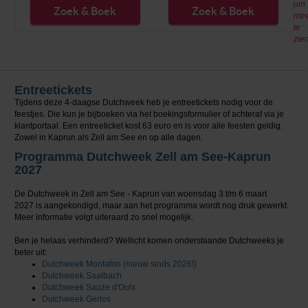
om
Zoek & Boek
Zoek & Boek
mee
te
zie
Entreetickets
Tijdens deze 4-daagse Dutchweek heb je entreetickets nodig voor de
feestjes. Die kun je bijboeken via het boekingsformulier of achteraf via je
klantportaal. Een entreeticket kost 63 euro en is voor alle feesten geldig.
Zowel in Kaprun als Zell am See en op alle dagen.
Programma Dutchweek Zell am See-Kaprun
2027
De Dutchweek in Zell am See - Kaprun van woensdag 3 t/m 6 maart
2027 is aangekondigd, maar aan het programma wordt nog druk gewerkt.
Meer informatie volgt uiteraard zo snel mogelijk.
Ben je helaas verhinderd? Wellicht komen onderstaande Dutchweeks je
beter uit:
Dutchweek Montafon (nieuw sinds 2026!)
Dutchweek Saalbach
Dutchweek Sauze d'Oulx
Dutchweek Gerlos