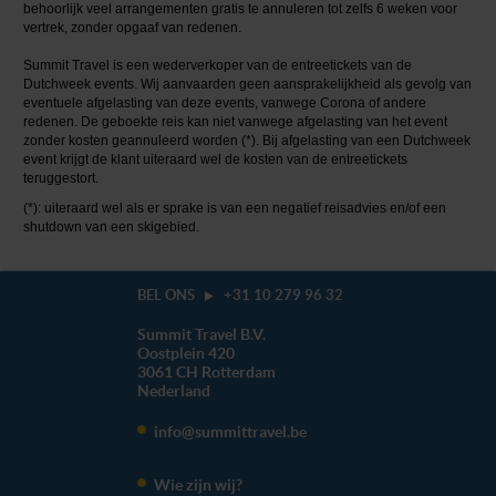
behoorlijk veel arrangementen gratis te annuleren tot zelfs 6 weken voor
vertrek, zonder opgaaf van redenen.
Summit Travel is een wederverkoper van de entreetickets van de
Dutchweek events. Wij aanvaarden geen aansprakelijkheid als gevolg van
eventuele afgelasting van deze events, vanwege Corona of andere
redenen. De geboekte reis kan niet vanwege afgelasting van het event
zonder kosten geannuleerd worden (*). Bij afgelasting van een Dutchweek
event krijgt de klant uiteraard wel de kosten van de entreetickets
teruggestort.
(*): uiteraard wel als er sprake is van een negatief reisadvies en/of een
shutdown van een skigebied.
BEL ONS
+31 10 279 96 32
Summit Travel B.V.
Oostplein 420
3061 CH
Rotterdam
Nederland
info@summittravel.be
Wie zijn wij?