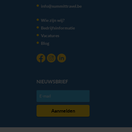
We werken samen met
20 derden
die uw gegevens
info@summittravel.be
kunnen ontvangen en verwerken.
Wie zijn wij?
Bedrijfsinformatie
Vacatures
Blog
NIEUWSBRIEF