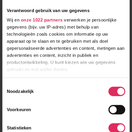
Verantwoord gebruik van uw gegevens
Wij en
onze 1022 partners
verwerken je persoonlijke
gegevens (bijv. uw IP-adres) met behulp van
Kindvriendelijk hotel dichtbij de skiliften in Laax!
technologieën zoals cookies om informatie op uw
apparaat op te slaan en te gebruiken met als doel
gepersonaliseerde advertenties en content, metingen aan
2000m tot centrum
vanaf
713
advertenties en content, inzicht in publiek en
150m tot skilift
p.p.
150m tot piste
productontwikkeling. U kunt kiezen wie uw gegevens
incl. skipas
logies & ontbijt
gebruikt en met welke doelen.
Bekijk deze vakantie
Als u het toestaat, willen we ook graag:
Toestemmingsselectie
Noodzakelijk
Informatie verzamelen over uw geografische
Tot 6 weken voor vertrek gratis annuleren
locatie, die tot een paar meter nauwkeurig kan zijn
Uw apparaat identificeren door het actief te
Top Dorpen:
Voorkeuren
Flims
scannen op specifieke eigenschappen (fingerprinting)
Laax
Lees meer over hoe uw persoonlijke gegevens worden
Adelboden
Statistieken
verwerkt en stel uw voorkeuren in het
detailgedeelte
in.
Top Accommodaties: