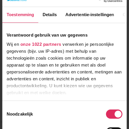
€ 180
pp
korting
Toestemming
Details
Advertentie-instellingen
Ov
Verantwoord gebruik van uw gegevens
Wij en
onze 1022 partners
verwerken je persoonlijke
gegevens (bijv. uw IP-adres) met behulp van
Knus 3-sterrenhotel in Täsch, in de buurt van Zermatt!
technologieën zoals cookies om informatie op uw
apparaat op te slaan en te gebruiken met als doel
gepersonaliseerde advertenties en content, metingen aan
7500m tot centrum
vanaf
510
7500m tot skilift
advertenties en content, inzicht in publiek en
p.p.
7500m tot piste
productontwikkeling. U kunt kiezen wie uw gegevens
incl. skipas
logies & ontbijt
gebruikt en met welke doelen.
Bekijk deze vakantie
Als u het toestaat, willen we ook graag:
Toestemmingsselectie
Noodzakelijk
Informatie verzamelen over uw geografische
Tot 6 weken voor vertrek gratis annuleren
locatie, die tot een paar meter nauwkeurig kan zijn
Hotel Phoenix
Uw apparaat identificeren door het actief te