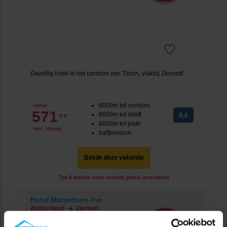
Gezellig hotel in het centrum van Täsch, vlakbij Zermatt!
8000m tot centrum
vanaf
571
8000m tot skilift
8
p.p.
,8
8000m tot piste
incl. skipas
halfpension
Bekijk deze vakantie
Tot 6 weken voor vertrek gratis annuleren
Hotel Matterhorn-Inn
Zwitserland
Zermatt
Tot