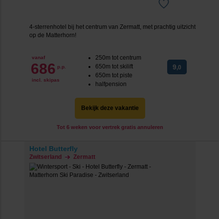
4-sterrenhotel bij het centrum van Zermatt, met prachtig uitzicht
op de Matterhorn!
250m tot centrum
vanaf
686
650m tot skilift
9
p.p.
,0
650m tot piste
incl. skipas
halfpension
Bekijk deze vakantie
Tot 6 weken voor vertrek gratis annuleren
Hotel Butterfly
Zwitserland
Zermatt