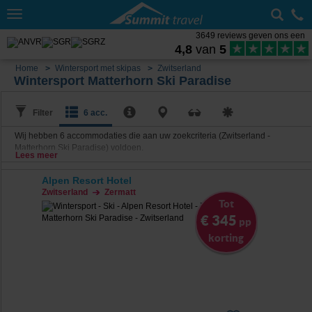
Toggle
navigation
3649 reviews geven ons een
4,8
van
5
Home
Wintersport met skipas
Zwitserland
Wintersport Matterhorn Ski Paradise
Filter
6 acc.
Wij hebben
6
accommodaties die aan uw zoekcriteria (Zwitserland -
Matterhorn Ski Paradise) voldoen.
Lees meer
Alpen Resort Hotel
Zwitserland
Zermatt
Tot
€ 345
pp
korting