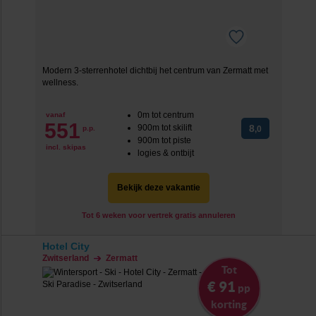
Modern 3-sterrenhotel dichtbij het centrum van Zermatt met
wellness.
0m tot centrum
vanaf
551
900m tot skilift
8
p.p.
,0
900m tot piste
incl. skipas
logies & ontbijt
Bekijk deze vakantie
Tot 6 weken voor vertrek gratis annuleren
Hotel City
Zwitserland
Zermatt
Tot
€ 91
pp
korting