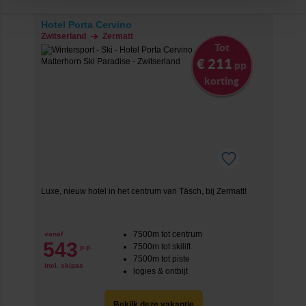
op de lichtblauwe knop linksonder in beeld en kies voor
‘verander jouw toestemming’. Je kunt dan weer per type
Hotel Porta Cervino
Zwitserland
Zermatt
cookie aangeven of je die wel of niet wilt toestaan.
Tot
€ 211
pp
We werken samen met
20 derden
die uw gegevens
korting
kunnen ontvangen en verwerken.
Luxe, nieuw hotel in het centrum van Täsch, bij Zermatt!
7500m tot centrum
vanaf
543
7500m tot skilift
p.p.
7500m tot piste
incl. skipas
logies & ontbijt
Bekijk deze vakantie