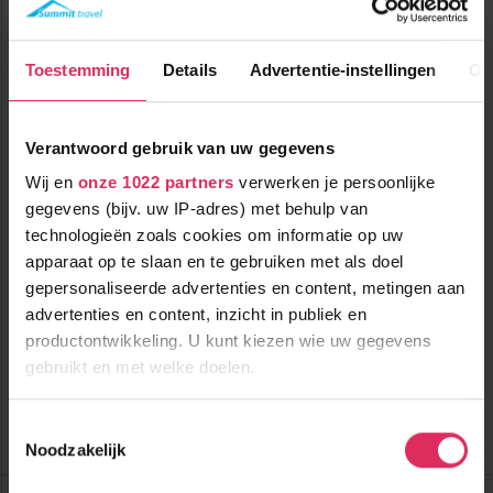
Toestemming
Details
Advertentie-instellingen
Ov
Verantwoord gebruik van uw gegevens
Wij en
onze 1022 partners
verwerken je persoonlijke
gegevens (bijv. uw IP-adres) met behulp van
Comfortabele chalet-appartementen (2-16 personen) aan de
technologieën zoals cookies om informatie op uw
piste van Val Cenis Lanslevillard!
apparaat op te slaan en te gebruiken met als doel
gepersonaliseerde advertenties en content, metingen aan
100m tot centrum
vanaf
333
100m tot skilift
8
p.p.
,3
advertenties en content, inzicht in publiek en
10m tot piste
incl. skipas
productontwikkeling. U kunt kiezen wie uw gegevens
logies
gebruikt en met welke doelen.
Bekijk deze vakantie
Als u het toestaat, willen we ook graag:
Toestemmingsselectie
Tot 6 weken voor vertrek gratis annuleren
Noodzakelijk
Informatie verzamelen over uw geografische
locatie, die tot een paar meter nauwkeurig kan zijn
Chalet Les Balcons Le Haut