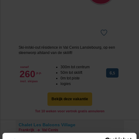
Ski-in/ski-out résidence in Val Cenis Lanslebourg, op een
steenworp afstand van de skilift!
300m tot centrum
vanaf
260
50m tot skilift
6
p.p.
,5
0m tot piste
incl. skipas
logies
Bekijk deze vakantie
Tot 10 weken voor vertrek gratis annuleren
Chalet Les Balcons Village
Frankrijk
Val Cenis