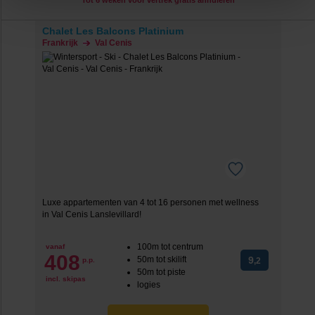
Tot 6 weken voor vertrek gratis annuleren
op de lichtblauwe knop linksonder in beeld en kies voor
Chalet Les Balcons Platinium
‘verander jouw toestemming’. Je kunt dan weer per type
Frankrijk
Val Cenis
cookie aangeven of je die wel of niet wilt toestaan.
We werken samen met
20 derden
die uw gegevens
kunnen ontvangen en verwerken.
Luxe appartementen van 4 tot 16 personen met wellness
in Val Cenis Lanslevillard!
100m tot centrum
vanaf
408
50m tot skilift
9
p.p.
,2
50m tot piste
incl. skipas
logies