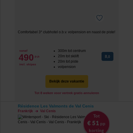
Comfortabel 3* clubhotel o.b.v. volpension en naast de piste!
300m tot centrum
vanaf
490
20m tot skilift
8
p.p.
,0
20m tot piste
incl. skipas
volpension
Bekijk deze vakantie
Tot 8 weken voor vertrek gratis annuleren
Résidence Les Valmonts de Val Cenis
Frankrijk
Val Cenis
Tot
€ 51
pp
korting