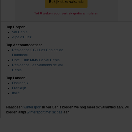
Bekijk deze vakantie
Tot 6 weken voor vertrek gratis annuleren
Top Dorpen:
Val Cenis
Alpe d'Huez
Top Accommodaties:
Résidence CGH Les Chalets de
Flambeau
Hotel Club MMV Le Val Cenis
Résidence Les Valmonts de Val
Cenis
Top Landen:
Oostenrijk
Frankrijk
Italië
Naast een
wintersport
in Val Cenis bieden we nog meer skivakanties aan. Wij
bieden altijd
wintersport met skipas
aan.