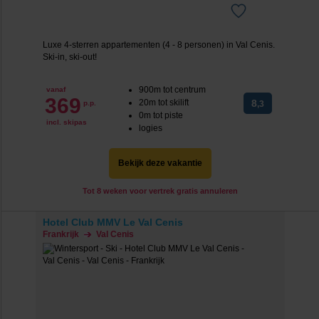
Luxe 4-sterren appartementen (4 - 8 personen) in Val Cenis.
Ski-in, ski-out!
900m tot centrum
vanaf
369
20m tot skilift
8
p.p.
,3
0m tot piste
incl. skipas
logies
Bekijk deze vakantie
Tot 8 weken voor vertrek gratis annuleren
Hotel Club MMV Le Val Cenis
Frankrijk
Val Cenis