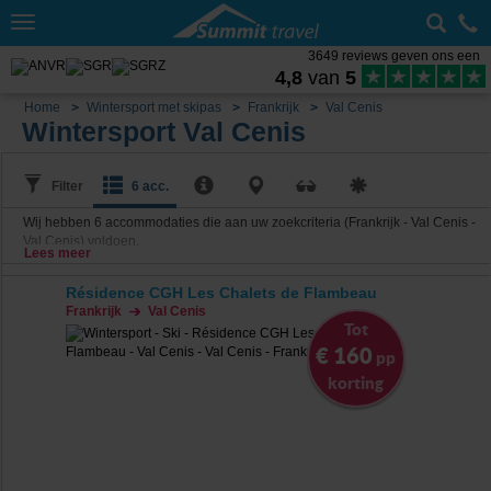
Toggle
navigation
3649 reviews geven ons een
4,8
van
5
Home
Wintersport met skipas
Frankrijk
Val Cenis
Wintersport Val Cenis
Filter
6 acc.
Wij hebben
6
accommodaties die aan uw zoekcriteria (Frankrijk - Val Cenis -
Val Cenis) voldoen.
Lees meer
Résidence CGH Les Chalets de Flambeau
Frankrijk
Val Cenis
Tot
€ 160
pp
korting