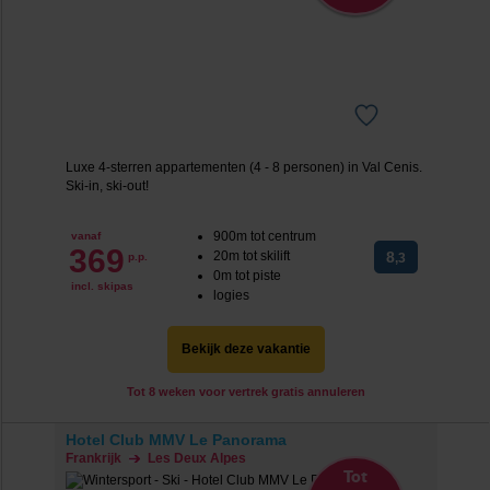
Luxe 4-sterren appartementen (4 - 8 personen) in Val Cenis.
Ski-in, ski-out!
900m tot centrum
vanaf
369
20m tot skilift
8
p.p.
,3
0m tot piste
incl. skipas
logies
Bekijk deze vakantie
Tot 8 weken voor vertrek gratis annuleren
Hotel Club MMV Le Panorama
Frankrijk
Les Deux Alpes
Tot