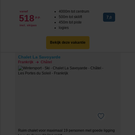
4000m tot centrum
vanaf
518
500m tot skilift
7
p.p.
,0
450m tot piste
incl. skipas
logies
Bekijk deze vakantie
Chalet La Savoyarde
Frankrijk
Châtel
Ruim chalet voor maximaal 19 personen met goede ligging