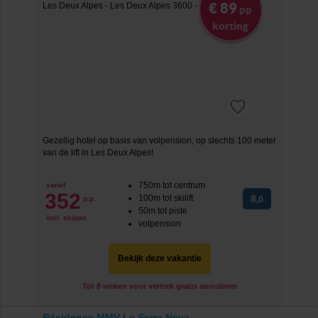
€ 89
pp
korting
Gezellig hotel op basis van volpension, op slechts 100 meter
van de lift in Les Deux Alpes!
750m tot centrum
vanaf
352
100m tot skilift
8
p.p.
,0
50m tot piste
incl. skipas
volpension
Bekijk deze vakantie
Tot 8 weken voor vertrek gratis annuleren
Résidence MMV Le Serra Neva