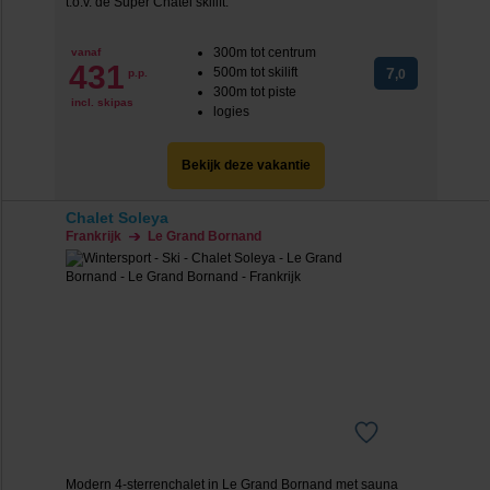
t.o.v. de Super Châtel skilift.
300m tot centrum
vanaf
431
500m tot skilift
7
p.p.
,0
300m tot piste
incl. skipas
logies
Bekijk deze vakantie
Chalet Soleya
Frankrijk
Le Grand Bornand
Modern 4-sterrenchalet in Le Grand Bornand met sauna