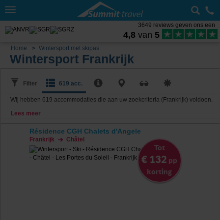
Toggle
navigation
3649 reviews geven ons een
4,8
van
5
Home
Wintersport met skipas
Wintersport Frankrijk
Filter
619 acc.
Wij hebben
619
accommodaties die aan uw zoekcriteria (Frankrijk) voldoen.
Lees meer
Résidence CGH Chalets d'Angele
Frankrijk
Châtel
Tot
€ 132
pp
korting