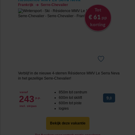
Frankrijk
Serre-Chevalier
Tot
€ 61
pp
korting
Verblijf in de nieuwe 4-sterren Résidence MMV Le Serra Neva
in het gezellige Serre-Chevalier!
850m tot centrum
vanaf
243
600m tot skilift
9
p.p.
,0
600m tot piste
incl. skipas
logies
Bekijk deze vakantie