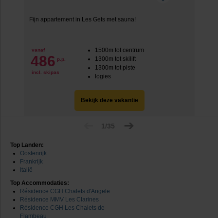
Fijn appartement in Les Gets met sauna!
1500m tot centrum
vanaf
486
1300m tot skilift
p.p.
1300m tot piste
incl. skipas
logies
Bekijk deze vakantie
1/35
Top Landen:
Oostenrijk
Frankrijk
Italië
Top Accommodaties:
Résidence CGH Chalets d'Angele
Résidence MMV Les Clarines
Résidence CGH Les Chalets de
Flambeau