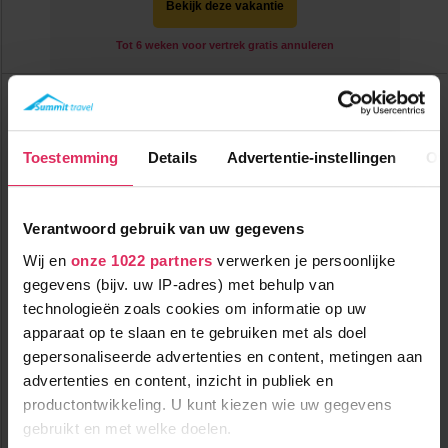
Bekijk deze vakantie
Tot 6 weken voor vertrek gratis annuleren
Hotel Club MMV Les Arolles
Frankrijk
Val Thorens
Toestemming
Details
Advertentie-instellingen
Ov
Verantwoord gebruik van uw gegevens
Wij en
onze 1022 partners
verwerken je persoonlijke
gegevens (bijv. uw IP-adres) met behulp van
technologieën zoals cookies om informatie op uw
apparaat op te slaan en te gebruiken met als doel
Clubhotel o.b.v. volpension en met ideale ligging in Val
Thorens!
gepersonaliseerde advertenties en content, metingen aan
advertenties en content, inzicht in publiek en
150m tot centrum
vanaf
productontwikkeling. U kunt kiezen wie uw gegevens
463
100m tot skilift
8
p.p.
,3
gebruikt en met welke doelen.
10m tot piste
incl. skipas