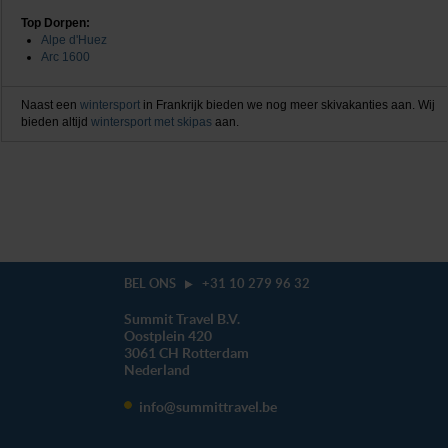
Top Dorpen:
Alpe d'Huez
Arc 1600
Naast een
wintersport
in Frankrijk bieden we nog meer skivakanties aan. Wij
bieden altijd
wintersport met skipas
aan.
BEL ONS
+31 10 279 96 32
Summit Travel B.V.
Oostplein 420
3061 CH
Rotterdam
Nederland
info@summittravel.be