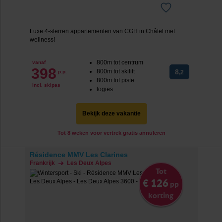
Luxe 4-sterren appartementen van CGH in Châtel met
wellness!
800m tot centrum
vanaf
398
800m tot skilift
8
p.p.
,2
800m tot piste
incl. skipas
logies
Bekijk deze vakantie
Tot 8 weken voor vertrek gratis annuleren
Résidence MMV Les Clarines
Frankrijk
Les Deux Alpes
Tot
€ 126
pp
korting