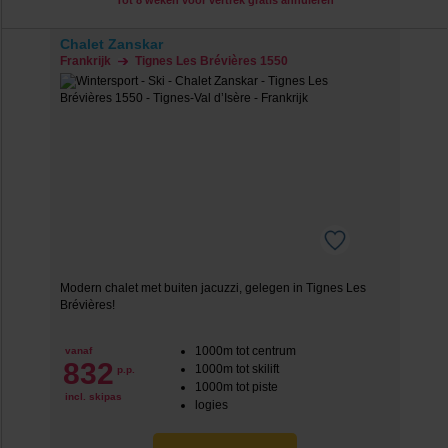
Tot 8 weken voor vertrek gratis annuleren
Chalet Zanskar
Frankrijk
Tignes Les Brévières 1550
Modern chalet met buiten jacuzzi, gelegen in Tignes Les
Brévières!
1000m tot centrum
vanaf
832
1000m tot skilift
p.p.
1000m tot piste
incl. skipas
logies