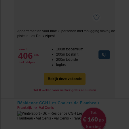
Appartementen voor max. 8 personen met topligging vlakbij de
piste in Les Deux Alpes!
100m tot centrum
vanaf
406
200m tot skilift
8
p.p.
,1
200m tot piste
incl. skipas
logies
Bekijk deze vakantie
Tot 8 weken voor vertrek gratis annuleren
Résidence CGH Les Chalets de Flambeau
Frankrijk
Val Cenis
Tot
€ 160
pp
korting