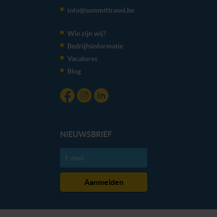
We werken samen met
20 derden
die uw gegevens
info@summittravel.be
kunnen ontvangen en verwerken.
Wie zijn wij?
Bedrijfsinformatie
Vacatures
Blog
NIEUWSBRIEF