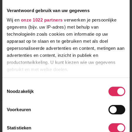
Verantwoord gebruik van uw gegevens
Wij en
onze 1022 partners
verwerken je persoonlijke
gegevens (bijv. uw IP-adres) met behulp van
3-sterrenhotel direct aan de piste in Passo Tonale!
technologieën zoals cookies om informatie op uw
apparaat op te slaan en te gebruiken met als doel
gepersonaliseerde advertenties en content, metingen aan
1500m tot centrum
vanaf
751
advertenties en content, inzicht in publiek en
1000m tot skilift
7
p.p.
,0
0m tot piste
productontwikkeling. U kunt kiezen wie uw gegevens
incl. skipas
halfpension
gebruikt en met welke doelen.
Bekijk deze vakantie
Als u het toestaat, willen we ook graag:
Toestemmingsselectie
Noodzakelijk
Informatie verzamelen over uw geografische
Tot 6 weken voor vertrek gratis annuleren
locatie, die tot een paar meter nauwkeurig kan zijn
Uw apparaat identificeren door het actief te
Top Dorpen:
Voorkeuren
Andalo
scannen op specifieke eigenschappen (fingerprinting)
Cavedago
Lees meer over hoe uw persoonlijke gegevens worden
Dimaro
Statistieken
verwerkt en stel uw voorkeuren in het
detailgedeelte
in.
Top Accommodaties: