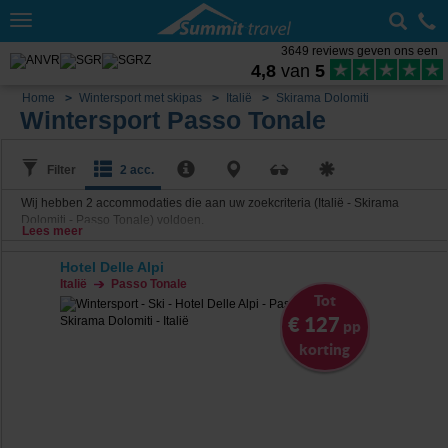
Toggle
navigation
3649 reviews geven ons een
4,8
van
5
Home
Wintersport met skipas
Italië
Skirama Dolomiti
Wintersport Passo Tonale
Filter
2 acc.
Wij hebben
2
accommodaties die aan uw zoekcriteria (Italië - Skirama
Dolomiti - Passo Tonale) voldoen.
Lees meer
Hotel Delle Alpi
Italië
Passo Tonale
Tot
€ 127
pp
korting