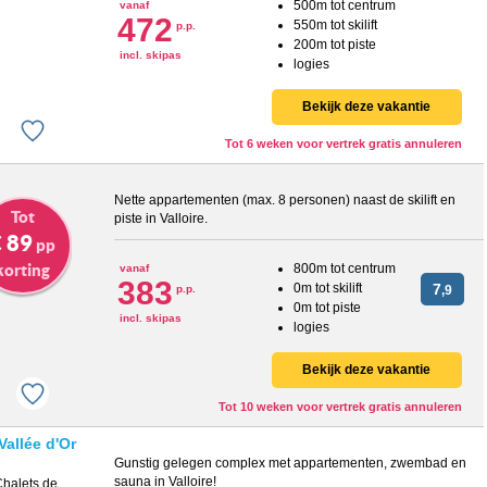
500m tot centrum
vanaf
472
550m tot skilift
p.p.
200m tot piste
incl. skipas
logies
Bekijk deze vakantie
Tot 6 weken voor vertrek gratis annuleren
Nette appartementen (max. 8 personen) naast de skilift en
Tot
piste in Valloire.
 89
pp
korting
800m tot centrum
vanaf
383
0m tot skilift
7
p.p.
,9
0m tot piste
incl. skipas
logies
Bekijk deze vakantie
Tot 10 weken voor vertrek gratis annuleren
allée d'Or
Gunstig gelegen complex met appartementen, zwembad en
sauna in Valloire!