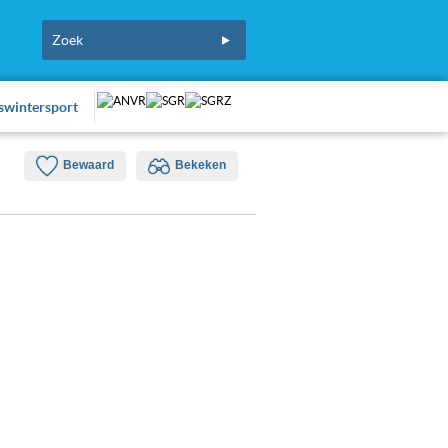
fswintersport
Bewaard
Bekeken