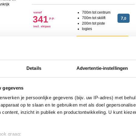
700m tot centrum
vanaf
341
700m tot skilift
7
p.p.
,0
200m tot piste
incl. skipas
logies
Bekijk deze vakantie
Tot 6 weken voor vertrek gratis annuleren
Appartementen met een rustige ligging en prachtig uitzicht in
Details
Advertentie-instellingen
Tot
Valloire!
 111
pp
korting
1200m tot centrum
vanaf
w gegevens
333
1200m tot skilift
7
p.p.
,3
1200m tot piste
erwerken je persoonlijke gegevens (bijv. uw IP-adres) met behul
incl. skipas
logies
apparaat op te slaan en te gebruiken met als doel gepersonalise
 content, inzicht in publiek en productontwikkeling. U kunt kiez
Bekijk deze vakantie
Tot 6 weken voor vertrek gratis annuleren
 ook graag: