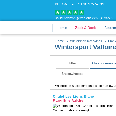
BEL ONS
+31 10 279 96 32
4,8 van 5
3649 reviews geven ons een
Home
Zoek & Boek
Beste
Home
Wintersport met skipas
Frank
Wintersport Valloir
Filter
Alle accommoda
Sneeuwhoogte
Wij hebben
6
accommodaties die aan uw zoekc
Chalet Les Lions Blanc
Frankrijk
Valloire