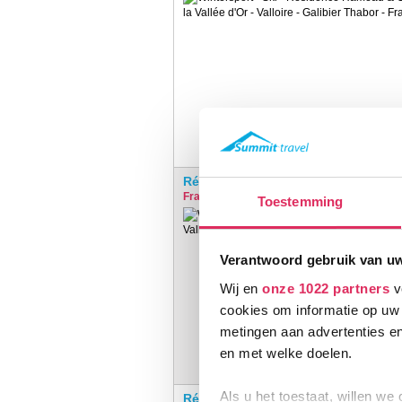
Résidence Le Hameau de Valloire
Frankrijk
Valloire
Toestemming
€
Verantwoord gebruik van u
Wij en
onze 1022 partners
v
cookies om informatie op uw 
metingen aan advertenties en
en met welke doelen.
Als u het toestaat, willen we
Résidence Les Chalets Valoria