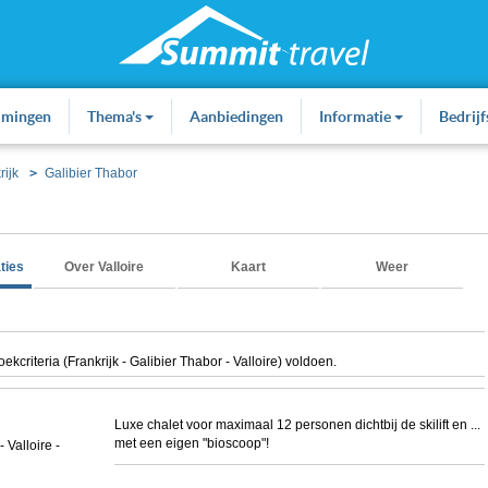
mmingen
Thema's
Aanbiedingen
Informatie
Bedrij
rijk
Galibier Thabor
e
ties
Over Valloire
Kaart
Weer
riteria (Frankrijk - Galibier Thabor - Valloire) voldoen.
Luxe chalet voor maximaal 12 personen dichtbij de skilift en ...
met een eigen "bioscoop"!