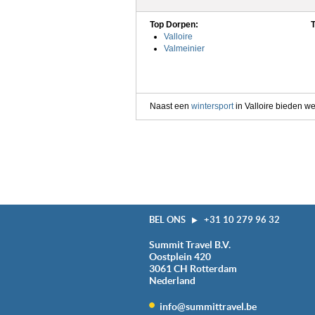
Top Dorpen:
Valloire
Valmeinier
Naast een
wintersport
in Valloire bieden we
BEL ONS
+31 10 279 96 32
Summit Travel B.V.
Oostplein 420
3061 CH
Rotterdam
Nederland
info@summittravel.be