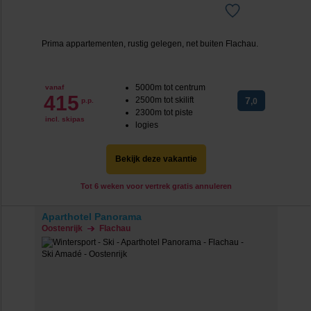
Prima appartementen, rustig gelegen, net buiten Flachau.
5000m tot centrum
vanaf
415
2500m tot skilift
7
p.p.
,0
2300m tot piste
incl. skipas
logies
Bekijk deze vakantie
Tot 6 weken voor vertrek gratis annuleren
Aparthotel Panorama
Oostenrijk
Flachau