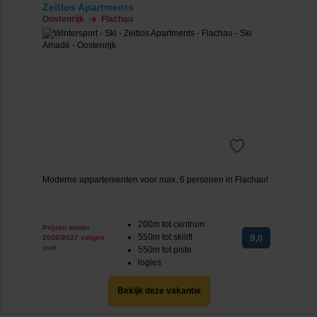
Zeitlos Apartments
Oostenrijk
Flachau
Moderne appartementen voor max. 6 personen in Flachau!
200m tot centrum
Prijzen winter
550m tot skilift
9
2026/2027 volgen
,0
zsm
550m tot piste
logies
Bekijk deze vakantie