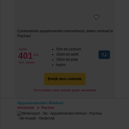
Comfortabele appartementen met wellness, lekker centraal in
Flachau!
50m tot centrum
vanaf
401
350m tot skilift
7
p.p.
,2
350m tot piste
incl. skipas
logies
Bekijk deze vakantie
Tot 6 weken voor vertrek gratis annuleren
Appartementen Almlust
Oostenrijk
Flachau