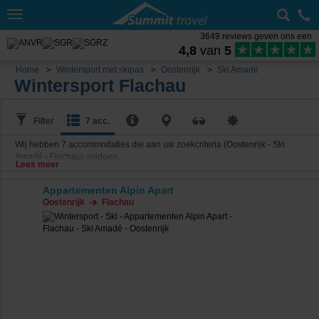
Toggle
navigation
3649 reviews geven ons een
4,8
van
5
Home
Wintersport met skipas
Oostenrijk
Ski Amadé
Wintersport Flachau
Filter
7 acc.
Wij hebben
7
accommodaties die aan uw zoekcriteria (Oostenrijk - Ski
Amadé - Flachau) voldoen.
Lees meer
Appartementen Alpin Apart
Oostenrijk
Flachau