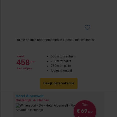
Ruime en luxe appartementen in Flachau met wellness!
500m tot centrum
vanaf
458
750m tot skilift
p.p.
750m tot piste
incl. skipas
logies & ontbijt
Bekijk deze vakantie
Hotel Alpenwelt
Oostenrijk
Flachau
Tot
€ 69
pp