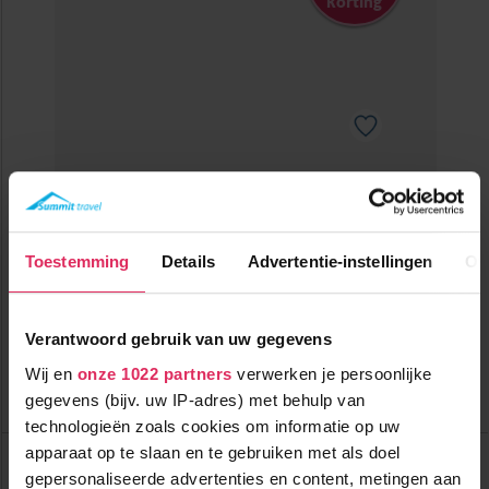
korting
Prima gelegen 3-sterren superior hotel met wellness in
Flachau!
900m tot centrum
vanaf
Toestemming
Details
Advertentie-instellingen
Ov
499
700m tot skilift
8
p.p.
,8
700m tot piste
incl. skipas
halfpension
Verantwoord gebruik van uw gegevens
Bekijk deze vakantie
Wij en
onze 1022 partners
verwerken je persoonlijke
gegevens (bijv. uw IP-adres) met behulp van
Tot 6 weken voor vertrek gratis annuleren
technologieën zoals cookies om informatie op uw
Hotel Garni Santa Barbara
apparaat op te slaan en te gebruiken met als doel
Oostenrijk
Flachau
gepersonaliseerde advertenties en content, metingen aan