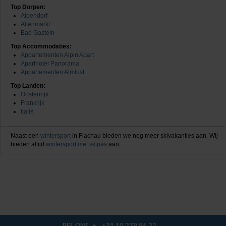
Top Dorpen:
Alpendorf
Altenmarkt
Bad Gastein
Top Accommodaties:
Appartementen Alpin Apart
Aparthotel Panorama
Appartementen Almlust
Top Landen:
Oostenrijk
Frankrijk
Italië
Naast een
wintersport
in Flachau bieden we nog meer skivakanties aan. Wij
bieden altijd
wintersport met skipas
aan.
BEL ONS
+31 10 279 96 32