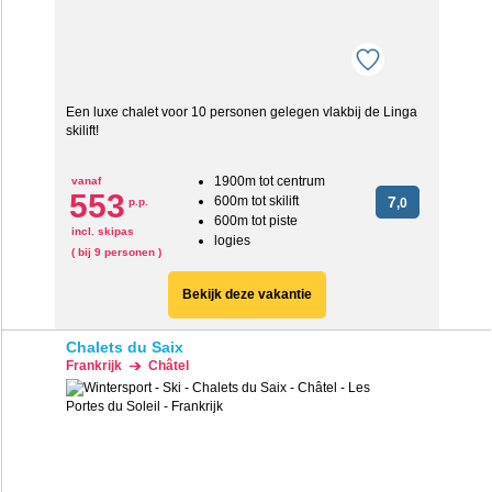
Een luxe chalet voor 10 personen gelegen vlakbij de Linga
skilift!
1900m tot centrum
vanaf
553
600m tot skilift
7
p.p.
,0
600m tot piste
incl. skipas
logies
( bij 9 personen )
Bekijk deze vakantie
Chalets du Saix
Frankrijk
Châtel