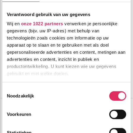
Verantwoord gebruik van uw gegevens
Wij en
onze 1022 partners
verwerken je persoonlijke
gegevens (bijv. uw IP-adres) met behulp van
technologieën zoals cookies om informatie op uw
Vrijstaand 12-persoons chalet met sauna gelegen in
Petit Châtel!
apparaat op te slaan en te gebruiken met als doel
gepersonaliseerde advertenties en content, metingen aan
2400m tot centrum
vanaf
advertenties en content, inzicht in publiek en
522
1200m tot skilift
p.p.
productontwikkeling. U kunt kiezen wie uw gegevens
1200m tot piste
incl. skipas
gebruikt en met welke doelen.
logies
( bij 9 personen )
Als u het toestaat, willen we ook graag:
Bekijk deze vakantie
Toestemmingsselectie
Noodzakelijk
Informatie verzamelen over uw geografische
Chalet Vuargnes
locatie, die tot een paar meter nauwkeurig kan zijn
Frankrijk
Châtel
Uw apparaat identificeren door het actief te
Voorkeuren
scannen op specifieke eigenschappen (fingerprinting)
Lees meer over hoe uw persoonlijke gegevens worden
Statistieken
verwerkt en stel uw voorkeuren in het
detailgedeelte
in.