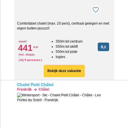
Comfortabel chalet (max. 10 pers), centraal gelegen en met
eigen buiten-jacuzzi!
350m tot centrum
vanaf
441
550m tot skilift
8
p.p.
,0
550m tot piste
incl. skipas
logies
( bij 9 personen )
Bekijk deze vakantie
Chalet Petit Châtel
Frankrijk
Châtel