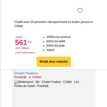
Chalet voor 10 personen met openhaard en buiten jacuzzi in
Ch
âtel.
2000m tot centrum
vanaf
561
600m tot skilift
p.p.
600m tot piste
incl. skipas
logies
( bij 9 personen )
Bekijk deze vakantie
Chalet Ysaline
Frankrijk
Châtel