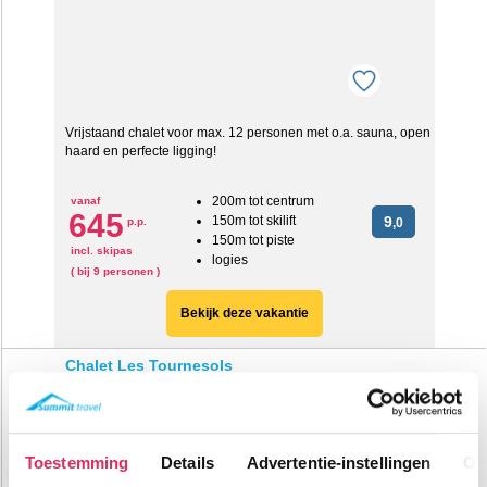
Vrijstaand chalet voor max. 12 personen met o.a. sauna, open
haard en perfecte ligging!
200m tot centrum
vanaf
645
150m tot skilift
9
p.p.
,0
150m tot piste
incl. skipas
logies
( bij 9 personen )
Bekijk deze vakantie
Chalet Les Tournesols
Frankrijk
Châtel
Toestemming
Details
Advertentie-instellingen
Ov