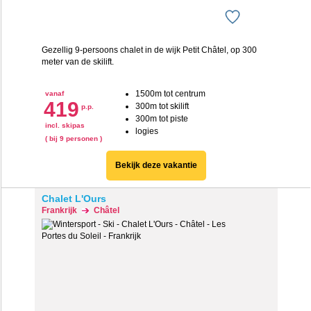
Gezellig 9-persoons chalet in de wijk Petit Châtel, op 300
meter van de skilift.
1500m tot centrum
vanaf
419
300m tot skilift
p.p.
300m tot piste
incl. skipas
logies
( bij 9 personen )
Bekijk deze vakantie
Chalet L'Ours
Frankrijk
Châtel