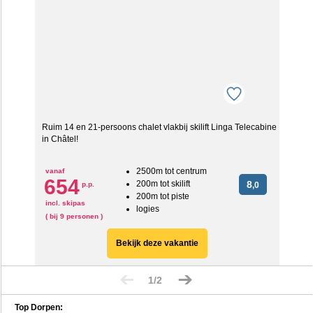
Ruim 14 en 21-persoons chalet vlakbij skilift Linga Telecabine
in Ch
âtel!
2500m tot centrum
vanaf
654
200m tot skilift
8
p.p.
,0
200m tot piste
incl. skipas
logies
( bij 9 personen )
Bekijk deze vakantie
1/2
Top Dorpen: