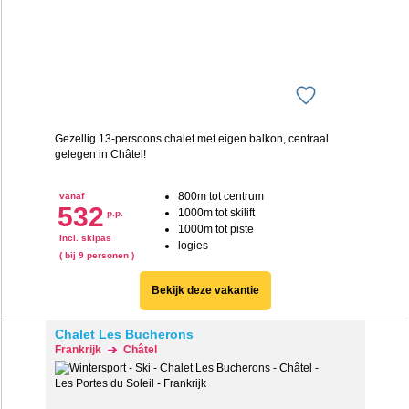
We werken samen met
20 derden
die uw gegevens
kunnen ontvangen en verwerken.
Gezellig 13-persoons chalet met eigen balkon, centraal
gelegen in Ch
âtel!
800m tot centrum
vanaf
532
1000m tot skilift
p.p.
1000m tot piste
incl. skipas
logies
( bij 9 personen )
Bekijk deze vakantie
Chalet Les Bucherons
Frankrijk
Châtel