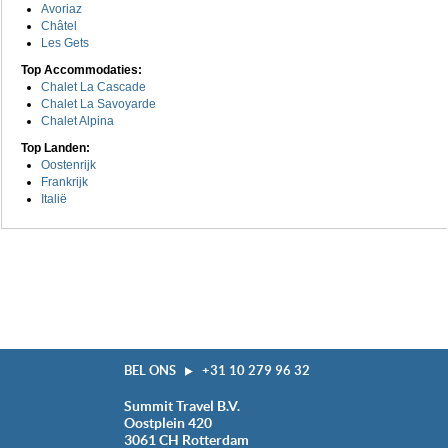
Avoriaz
Châtel
Les Gets
Top Accommodaties:
Chalet La Cascade
Chalet La Savoyarde
Chalet Alpina
Top Landen:
Oostenrijk
Frankrijk
Italië
BEL ONS
+31 10 279 96 32
Summit Travel B.V.
Oostplein 420
3061 CH
Rotterdam