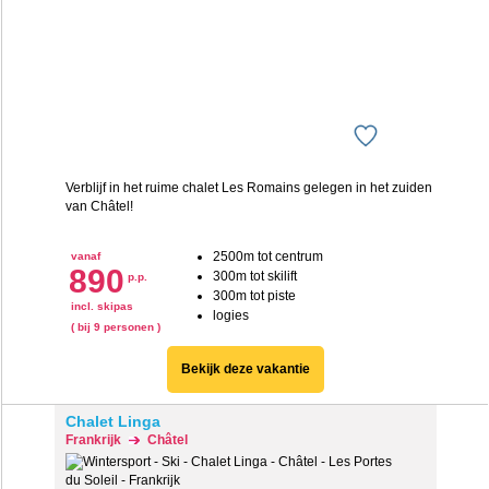
Verblijf in het ruime chalet Les Romains gelegen in het zuiden
van Châtel!
2500m tot centrum
vanaf
890
300m tot skilift
p.p.
300m tot piste
incl. skipas
logies
( bij 9 personen )
Bekijk deze vakantie
Chalet Linga
Frankrijk
Châtel