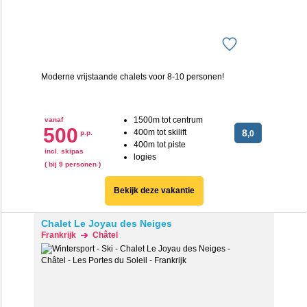
Moderne vrijstaande chalets voor 8-10 personen!
1500m tot centrum
vanaf
500
400m tot skilift
8
p.p.
,0
400m tot piste
incl. skipas
logies
( bij 9 personen )
Bekijk deze vakantie
Chalet Le Joyau des Neiges
Frankrijk
Châtel