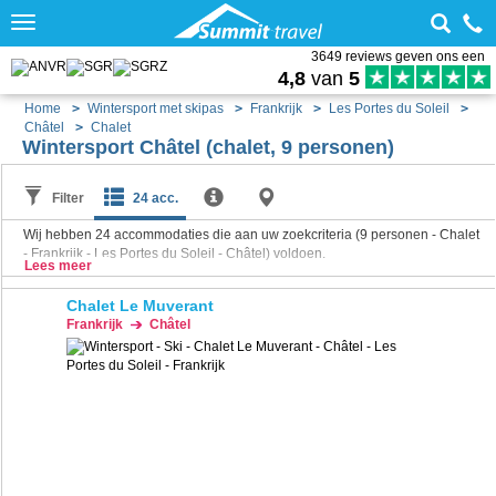
Toggle
navigation
3649 reviews geven ons een
4,8
van
5
Home
Wintersport met skipas
Frankrijk
Les Portes du Soleil
Châtel
Chalet
Wintersport Châtel (chalet, 9 personen)
Filter
24 acc.
Wij hebben
24
accommodaties die aan uw zoekcriteria (9 personen - Chalet
- Frankrijk - Les Portes du Soleil - Châtel) voldoen.
Lees meer
Chalet Le Muverant
Frankrijk
Châtel