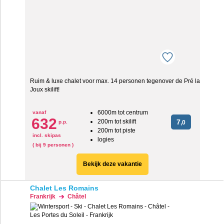
Ruim & luxe chalet voor max. 14 personen tegenover de Pré la
Joux skilift!
6000m tot centrum
vanaf
632
200m tot skilift
7
p.p.
,0
200m tot piste
incl. skipas
logies
( bij 9 personen )
Bekijk deze vakantie
Chalet Les Romains
Frankrijk
Châtel