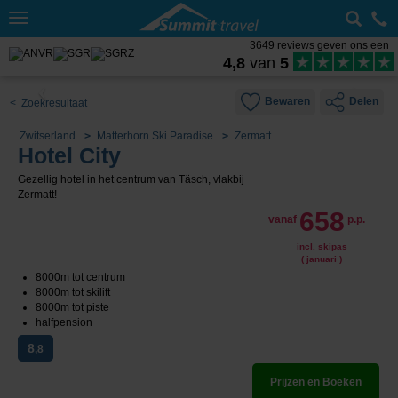
Toggle
navigation
3649 reviews geven ons een
4,8
van
5
Bewaren
Delen
< Zoekresultaat
Zwitserland
Matterhorn Ski Paradise
Zermatt
Hotel City
Gezellig hotel in het centrum van Täsch, vlakbij
Zermatt!
658
vanaf
p.p.
incl. skipas
( januari )
8000m tot centrum
8000m tot skilift
8000m tot piste
halfpension
8
,8
Prijzen en Boeken