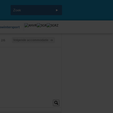
fswintersport
Volgende accommodatie
2/6