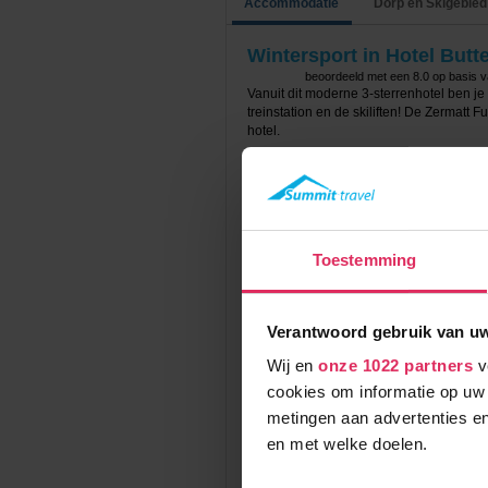
Accommodatie
Dorp en Skigebied
Wintersport in Hotel Butte
beoordeeld met een
8.0
op basis 
Vanuit dit moderne 3-sterrenhotel ben je
treinstation en de skiliften! De Zermatt Fu
hotel.
Zermatt is een autovrij dorp; je kunt je 
vandaan en vanuit daar kun je verder met 
elektrische taxi service (gratis) vanaf het
Hotel Butterfly beschikt over de volgende fa
Toestemming
restaurant en skiberging. Na een lange 
(70m2) van het hotel, voorzien van o.a.
betaling zijn er ook massages boekbaar
Verantwoord gebruik van u
Summit Travel biedt de 2/3-persoonskam
balkon/terras, kluisje, telefoon en TV. 
Wij en
onze 1022 partners
v
Het verblijf in Hotel Butterfly is op basis
cookies om informatie op uw 
bij te boeken.
metingen aan advertenties en
en met welke doelen.
Prijzen en Boeken