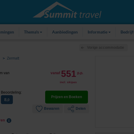
mmingen
Thema's
Aanbiedingen
Informatie
Bedrij
Vorige accommodatie
Zermatt
551
um van
vanaf
p.p.
incl. skipas
Beoordeling:
Prijzen en Boeken
8
,0
Bewaren
Delen
eren