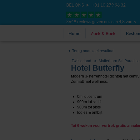
BEL ONS
+31 10 279 96 32
4,8 van 5
3649 reviews geven ons een
Home
Zoek & Boek
Beste
<
Terug naar zoekresultaat
Zwitserland
Matterhorn Ski Paradise
Hotel Butterfly
Modern 3-sterrenhotel dichtbij het centr
Zermatt met wellness.
0m tot centrum
900m tot skilift
900m tot piste
logies & ontbijt
Tot 6 weken voor vertrek gratis annul