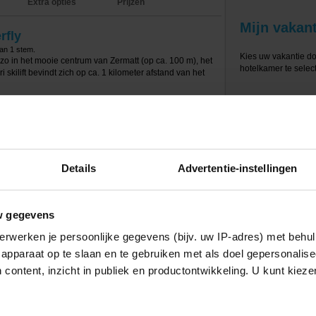
Extra opties
Prijzen
Mijn vakant
rfly
van
1
stem.
Kies uw vakantie d
 zo in het mooie centrum van Zermatt (op ca. 100 m), het
hotelkamer te select
ri skilift bevindt zich op ca. 1 kilometer afstand van het
auto achterlaten in Täsch, op ongeveer 8 km van het hotel
de trein (ca. 12 min.). Het hotel heeft ook een
 station in Zermatt.
ciliteiten: receptie, hal met lobby, gratis Wi-Fi, lift, bar,
Details
Advertentie-instellingen
dag op de piste kun je ontspannen in de wellness
 stoombad, sauna, infraroodcabine en relaxruimte. Tegen
.
w gegevens
er (21 m2) aan. De kamers beschikken o.a. over een
De badkamers hebben een bad of douche, föhn en toilet.
erwerken je persoonlijke gegevens (bijv. uw IP-adres) met behul
 van logies en ontbijt. Het is ook mogelijk om halfpension
apparaat op te slaan en te gebruiken met als doel gepersonalise
 content, inzicht in publiek en productontwikkeling. U kunt kiez