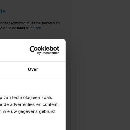
ie
oor aankomstdatum, aantal nachten en
eren in de tabel bij
prijzen
Over
p van technologieën zoals
erde advertenties en content,
en wie uw gegevens gebruikt