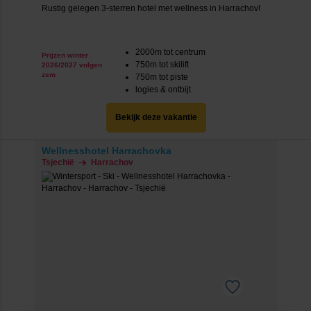
Rustig gelegen 3-sterren hotel met wellness in Harrachov!
2000m tot centrum
Prijzen winter
750m tot skilift
2026/2027 volgen
zsm
750m tot piste
logies & ontbijt
Bekijk deze vakantie
Wellnesshotel Harrachovka
Tsjechië
Harrachov