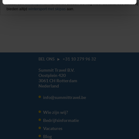
Naast een
wintersport
in Harrachov bieden we nog meer skivakanties aan. Wij
dan hieronder jouw voorkeuren aan. Goed om te weten:
bieden altijd
wintersport met skipas
aan.
je kunt jouw voorkeuren altijd aanpassen. Klik daarvoor
op de lichtblauwe knop linksonder in beeld en kies voor
‘verander jouw toestemming’. Je kunt dan weer per type
cookie aangeven of je die wel of niet wilt toestaan.
We werken samen met
20 derden
die uw gegevens
kunnen ontvangen en verwerken.
BEL ONS
+31 10 279 96 32
Summit Travel B.V.
Oostplein 420
3061 CH
Rotterdam
Nederland
info@summittravel.be
Wie zijn wij?
Bedrijfsinformatie
Vacatures
Blog