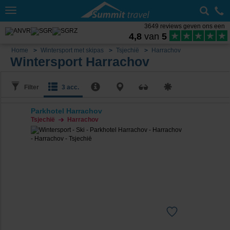
Toggle
navigation
3649 reviews geven ons een
4,8
van
5
Home
Wintersport met skipas
Tsjechië
Harrachov
Wintersport Harrachov
Filter
3 acc.
Parkhotel Harrachov
Tsjechië
Harrachov