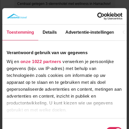
Centraal gelegen 3-sterrenhotel met wellness in Harrachov!
100m tot centrum
Prijzen winter
400m tot skilift
7
2026/2027 volgen
,0
Toestemming
Details
Advertentie-instellingen
Ov
zsm
400m tot piste
logies & ontbijt
Bekijk deze vakantie
Verantwoord gebruik van uw gegevens
Wij en
onze 1022 partners
verwerken je persoonlijke
Wellnesshotel Svornost
Tsjechië
Harrachov
gegevens (bijv. uw IP-adres) met behulp van
technologieën zoals cookies om informatie op uw
apparaat op te slaan en te gebruiken met als doel
gepersonaliseerde advertenties en content, metingen aan
advertenties en content, inzicht in publiek en
productontwikkeling. U kunt kiezen wie uw gegevens
gebruikt en met welke doelen.
Als u het toestaat, willen we ook graag:
Toestemmingsselectie