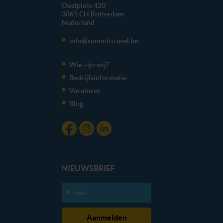
cookie aangeven of je die wel of niet wilt toestaan.
Oostplein 420
3061 CH
Rotterdam
Nederland
We werken samen met
20 derden
die uw gegevens
kunnen ontvangen en verwerken.
info@summittravel.be
Wie zijn wij?
Bedrijfsinformatie
Vacatures
Blog
NIEUWSBRIEF