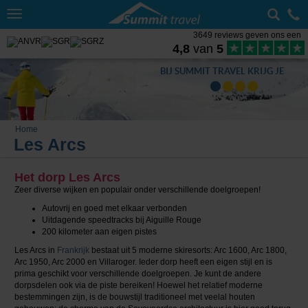
Toggle
navigation
3649 reviews geven ons een
4,8
van
5
BIJ SUMMIT TRAVEL KRIJG JE
Home
Les Arcs
Het dorp Les Arcs
Zeer diverse wijken en populair onder verschillende doelgroepen!
Autovrij en goed met elkaar verbonden
Uitdagende speedtracks bij Aiguille Rouge
200 kilometer aan eigen pistes
Les Arcs in
Frankrijk
bestaat uit 5 moderne skiresorts: Arc 1600, Arc 1800,
Arc 1950, Arc 2000 en Villaroger. Ieder dorp heeft een eigen stijl en is
prima geschikt voor verschillende doelgroepen. Je kunt de andere
dorpsdelen ook via de piste bereiken! Hoewel het relatief moderne
bestemmingen zijn, is de bouwstijl traditioneel met veelal houten