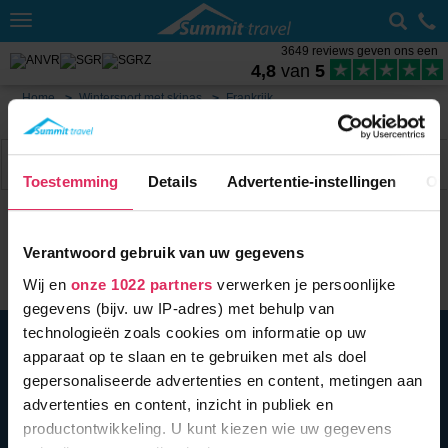
Toggle
navigation
3649 reviews geven ons een
4,8
van
5
Home
Wintersport met skipas
Frankrijk
Sneeuwhoogte Paradiski
Filter
112 acc.
Toestemming
Details
Advertentie-instellingen
Ov
Verantwoord gebruik van uw gegevens
Wij en
onze 1022 partners
verwerken je persoonlijke
gegevens (bijv. uw IP-adres) met behulp van
technologieën zoals cookies om informatie op uw
BEL ONS
+31 10 279 96 32
apparaat op te slaan en te gebruiken met als doel
Summit Travel B.V.
gepersonaliseerde advertenties en content, metingen aan
Oostplein 420
3061 CH
Rotterdam
advertenties en content, inzicht in publiek en
Nederland
productontwikkeling. U kunt kiezen wie uw gegevens