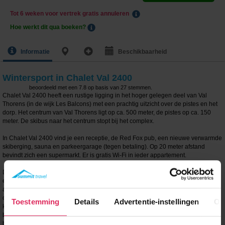
Tot 6 weken voor vertrek gratis annuleren
Hoe werkt dit qua boeken?
Informatie
Beschikbaarheid
Wintersport in Chalet Val 2400
beoordeeld met een
7.8
op basis van
27
stemmen.
Chalet Val 2400 heeft een rustige ligging in het hoger gelegen deel van Val
Thorens (in de wijk Les Balcons) met een prachtig uitzicht over de pistes en het
dorp. Het centrum van Val Thorens ligt op ca. 500 meter, de pistes op ca. 150
meter. De skibus naar het centrum stopt bij het complex.
In Chalet Val 2400 vind je een receptie, de Red Fox pub, een nieuwe verwarmde
skiberging, sauna en parkeergarage (tegen betaling). Op 20 meter afstand
bevindt zich een supermarkt. Er is gratis Wi-Fi in ieder appartement.
De appartementen zijn comfortabel en voorzien van een ruime woonkamer met
eethoek, een zithoek, 2 slaapplaatsen op bedbanken (afhankelijk van het type
appartement), tv en een houtkachel. Er is een compleet uitgeruste keuken (met
o.a. vaatwasser, magnetron, fornuis, oven, koelkast/vriezer en filter
Toestemming
Details
Advertentie-instellingen
Ov
koffiezetapparaat) en alle appartementen zijn voorzien van een balkon. De
badkamers beschikken over een douche of ligbad en toilet. De slaapkamers
beschikken over een 2-persoonsbed of twee 1-persoonsbedden. Het grootste