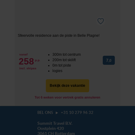
Sfeervolle residence aan de piste in Belle Plagne!
300m tot centrum
vanaf
258
200m tot skilift
7
p.p.
,0
0m tot piste
incl. skipas
logies
Bekijk deze vakantie
Tot 6 weken voor vertrek gratis annuleren
BEL ONS
+31 10 279 96 32
Summit Travel B.V.
Oostplein 420
3061 CH
Rotterdam