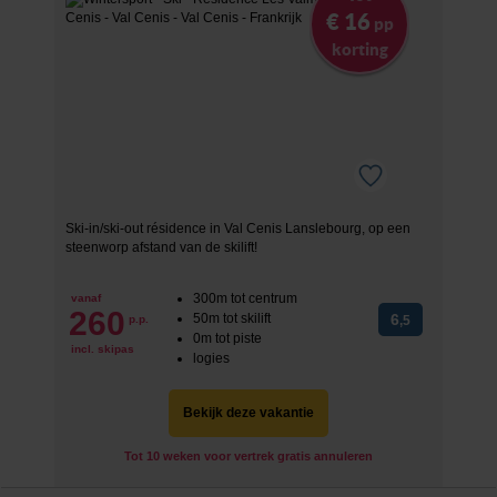
€ 16
pp
korting
Ski-in/ski-out résidence in Val Cenis Lanslebourg, op een
steenworp afstand van de skilift!
300m tot centrum
vanaf
260
50m tot skilift
6
p.p.
,5
0m tot piste
incl. skipas
logies
Bekijk deze vakantie
Tot 10 weken voor vertrek gratis annuleren