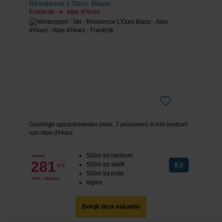
Résidence L'Ours Blanc
Frankrijk
Alpe d'Huez
Gezellige appartementen (max. 7 personen) in het centrum
van Alpe d'Huez.
500m tot centrum
vanaf
281
500m tot skilift
8
p.p.
,0
500m tot piste
incl. skipas
logies
Bekijk deze vakantie