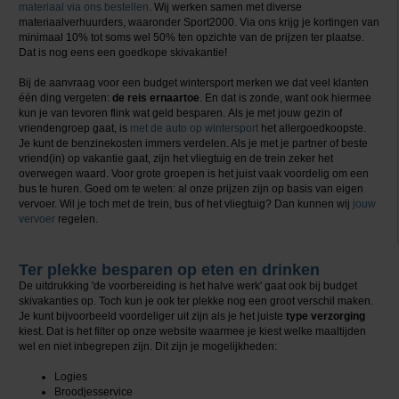
materiaal via ons bestellen
. Wij werken samen met diverse
materiaalverhuurders, waaronder Sport2000. Via ons krijg je kortingen van
minimaal 10% tot soms wel 50% ten opzichte van de prijzen ter plaatse.
Dat is nog eens een goedkope skivakantie!
Bij de aanvraag voor een budget wintersport merken we dat veel klanten
één ding vergeten:
de reis ernaartoe
. En dat is zonde, want ook hiermee
kun je van tevoren flink wat geld besparen. Als je met jouw gezin of
vriendengroep gaat, is
met de auto op wintersport
het allergoedkoopste.
Je kunt de benzinekosten immers verdelen. Als je met je partner of beste
vriend(in) op vakantie gaat, zijn het vliegtuig en de trein zeker het
overwegen waard. Voor grote groepen is het juist vaak voordelig om een
bus te huren. Goed om te weten: al onze prijzen zijn op basis van eigen
vervoer. Wil je toch met de trein, bus of het vliegtuig? Dan kunnen wij
jouw
vervoer
regelen.
Ter plekke besparen op eten en drinken
De uitdrukking 'de voorbereiding is het halve werk' gaat ook bij budget
skivakanties op. Toch kun je ook ter plekke nog een groot verschil maken.
Je kunt bijvoorbeeld voordeliger uit zijn als je het juiste
type verzorging
kiest. Dat is het filter op onze website waarmee je kiest welke maaltijden
wel en niet inbegrepen zijn. Dit zijn je mogelijkheden:
Logies
Broodjesservice