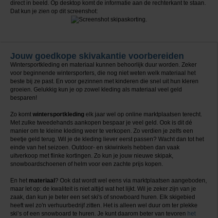
direct in beeld. Op desktop komt de informatie aan de rechterkant te staan.
Dat kun je zien op dit screenshot:
Jouw goedkope skivakantie voorbereiden
Wintersportkleding en materiaal kunnen behoorlijk duur worden. Zeker
voor beginnende wintersporters, die nog niet weten welk materiaal het
beste bij ze past. En voor gezinnen met kinderen die snel uit hun kleren
groeien. Gelukkig kun je op zowel kleding als materiaal veel geld
besparen!
Zo komt
wintersportkleding
elk jaar wel op online marktplaatsen terecht.
Met zulke tweedehands aankopen bespaar je veel geld. Ook is dit dé
manier om te kleine kleding weer te verkopen. Zo verdien je zelfs een
beetje geld terug. Wil je de kleding liever eerst passen? Wacht dan tot het
einde van het seizoen. Outdoor- en skiwinkels hebben dan vaak
uitverkoop met flinke kortingen. Zo kun je jouw nieuwe skipak,
snowboardschoenen of helm voor een zachte prijs kopen.
En het
materiaal
? Ook dat wordt wel eens via marktplaatsen aangeboden,
maar let op: de kwaliteit is niet altijd wat het lijkt. Wil je zeker zijn van je
zaak, dan kun je beter een set ski's of snowboard huren. Elk skigebied
heeft wel zo'n verhuurbedrijf zitten. Het is alleen wel duur om ter plekke
ski’s of een snowboard te huren. Je kunt daarom beter van tevoren
het