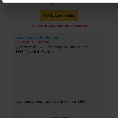
incl. skipas
logies
We werken samen met
20 derden
die uw gegevens kunnen 
en verwerken.
Bekijk deze vakantie
Tot 6 weken voor vertrek gratis annuleren
Les Alpages de Chantel
Frankrijk
Arc 1800
Luxe appartementen aan de pistes van Arc 1800!