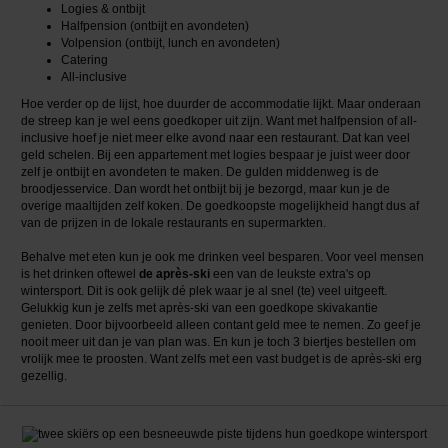
Logies & ontbijt
Halfpension (ontbijt en avondeten)
Volpension (ontbijt, lunch en avondeten)
Catering
All-inclusive
Hoe verder op de lijst, hoe duurder de accommodatie lijkt. Maar onderaan
de streep kan je wel eens goedkoper uit zijn. Want met halfpension of all-
inclusive hoef je niet meer elke avond naar een restaurant. Dat kan veel
geld schelen. Bij een appartement met logies bespaar je juist weer door
zelf je ontbijt en avondeten te maken. De gulden middenweg is de
broodjesservice. Dan wordt het ontbijt bij je bezorgd, maar kun je de
overige maaltijden zelf koken. De goedkoopste mogelijkheid hangt dus af
van de prijzen in de lokale restaurants en supermarkten.
Behalve met eten kun je ook me drinken veel besparen. Voor veel mensen
is het drinken oftewel
de après-ski
een van de leukste extra's op
wintersport. Dit is ook gelijk dé plek waar je al snel (te) veel uitgeeft.
Gelukkig kun je zelfs met après-ski van een goedkope skivakantie
genieten. Door bijvoorbeeld alleen contant geld mee te nemen. Zo geef je
nooit meer uit dan je van plan was. En kun je toch 3 biertjes bestellen om
vrolijk mee te proosten. Want zelfs met een vast budget is de après-ski erg
gezellig.