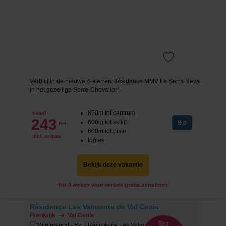
Verblijf in de nieuwe 4-sterren Résidence MMV Le Serra Neva
in het gezellige Serre-Chevalier!
850m tot centrum
vanaf
243
600m tot skilift
9
p.p.
,0
600m tot piste
incl. skipas
logies
Bekijk deze vakantie
Tot 8 weken voor vertrek gratis annuleren
Résidence Les Valmonts de Val Cenis
Frankrijk
Val Cenis
Tot