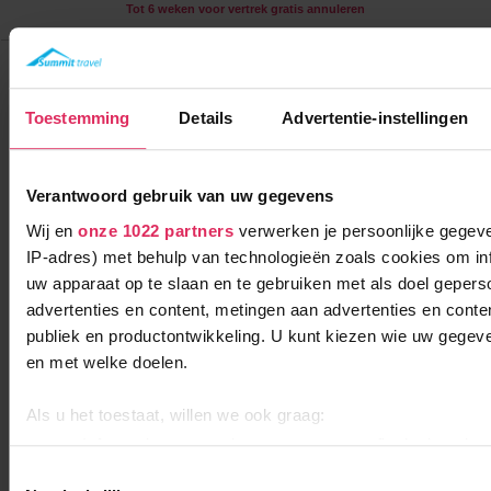
Tot 6 weken voor vertrek gratis annuleren
Résidence Les Bergers
Frankrijk
Alpe d'Huez
Toestemming
Details
Advertentie-instellingen
Verantwoord gebruik van uw gegevens
Wij en
onze 1022 partners
verwerken je persoonlijke gegeve
IP-adres) met behulp van technologieën zoals cookies om in
uw apparaat op te slaan en te gebruiken met als doel gepers
advertenties en content, metingen aan advertenties en content
Comfortabele appartementen aan de piste in Alpe d'Huez, met
publiek en productontwikkeling. U kunt kiezen wie uw gegev
sauna en verwarmd zwembad!
en met welke doelen.
250m tot centrum
vanaf
279
100m tot skilift
9
Als u het toestaat, willen we ook graag:
p.p.
,0
0m tot piste
Informatie verzamelen over uw geografische locatie, d
incl. skipas
logies
paar meter nauwkeurig kan zijn
Toestemmingsselectie