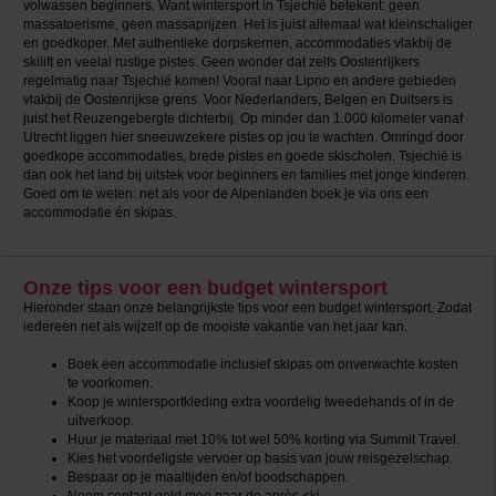
volwassen beginners. Want wintersport in Tsjechië betekent: geen
massatoerisme, geen massaprijzen. Het is juist allemaal wat kleinschaliger
en goedkoper. Met authentieke dorpskernen, accommodaties vlakbij de
skilift en veelal rustige pistes. Geen wonder dat zelfs Oostenrijkers
regelmatig naar Tsjechië komen! Vooral naar Lipno en andere gebieden
vlakbij de Oostenrijkse grens. Voor Nederlanders, Belgen en Duitsers is
juist het Reuzengebergte dichterbij. Op minder dan 1.000 kilometer vanaf
Utrecht liggen hier sneeuwzekere pistes op jou te wachten. Omringd door
goedkope accommodaties, brede pistes en goede skischolen. Tsjechië is
dan ook het land bij uitstek voor beginners en families met jonge kinderen.
Goed om te weten: net als voor de Alpenlanden boek je via ons een
accommodatie én skipas.
Onze tips voor een budget wintersport
Hieronder staan onze belangrijkste tips voor een budget wintersport. Zodat
iedereen net als wijzelf op de mooiste vakantie van het jaar kan.
Boek een accommodatie inclusief skipas om onverwachte kosten
te voorkomen.
Koop je wintersportkleding extra voordelig tweedehands of in de
uitverkoop.
Huur je materiaal met 10% tot wel 50% korting via Summit Travel.
Kies het voordeligste vervoer op basis van jouw reisgezelschap.
Bespaar op je maaltijden en/of boodschappen.
Neem contant geld mee naar de après-ski.