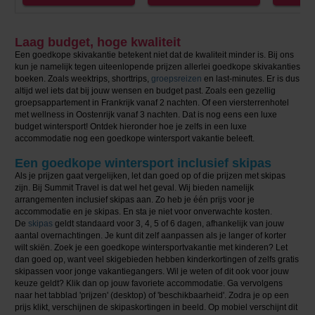
Laag budget, hoge kwaliteit
Een goedkope skivakantie betekent niet dat de kwaliteit minder is. Bij ons
kun je namelijk tegen uiteenlopende prijzen allerlei goedkope skivakanties
boeken. Zoals weektrips, shorttrips,
groepsreizen
en last-minutes. Er is dus
altijd wel iets dat bij jouw wensen en budget past. Zoals een gezellig
groepsappartement in Frankrijk vanaf 2 nachten. Of een viersterrenhotel
met wellness in Oostenrijk vanaf 3 nachten. Dat is nog eens een luxe
budget wintersport! Ontdek hieronder hoe je zelfs in een luxe
accommodatie nog een goedkope wintersport vakantie beleeft.
Een goedkope wintersport inclusief skipas
Als je prijzen gaat vergelijken, let dan goed op of die prijzen met skipas
zijn. Bij Summit Travel is dat wel het geval. Wij bieden namelijk
arrangementen inclusief skipas aan. Zo heb je één prijs voor je
accommodatie en je skipas. En sta je niet voor onverwachte kosten.
De
skipas
geldt standaard voor 3, 4, 5 of 6 dagen, afhankelijk van jouw
aantal overnachtingen. Je kunt dit zelf aanpassen als je langer of korter
wilt skiën. Zoek je een goedkope wintersportvakantie met kinderen? Let
dan goed op, want veel skigebieden hebben kinderkortingen of zelfs gratis
skipassen voor jonge vakantiegangers. Wil je weten of dit ook voor jouw
keuze geldt? Klik dan op jouw favoriete accommodatie. Ga vervolgens
naar het tabblad 'prijzen' (desktop) of 'beschikbaarheid'. Zodra je op een
prijs klikt, verschijnen de skipaskortingen in beeld. Op mobiel verschijnt dit