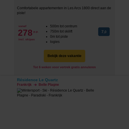
Comfortabele appartementen in Les Arcs 1800 direct aan de
piste!
500m tot centrum
vanaf
278
750m tot skilift
7
p.p.
,0
0m tot piste
incl. skipas
logies
Bekijk deze vakantie
Tot 6 weken voor vertrek gratis annuleren
Résidence Le Quartz
Frankrijk
Belle Plagne