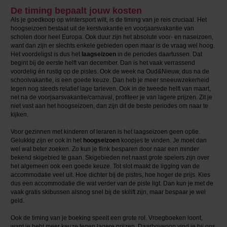
De timing bepaalt jouw kosten
Als je goedkoop op wintersport wilt, is de timing van je reis cruciaal. Het
hoogseizoen bestaat uit de kerstvakantie en voorjaarsvakantie van
scholen door heel Europa. Ook duur zijn het absolute voor- en naseizoen,
want dan zijn er slechts enkele gebieden open maar is de vraag wel hoog.
Het voordeligst is dus het
laagseizoen
in de periodes daartussen. Dat
begint bij de eerste helft van december. Dan is het vaak verrassend
voordelig én rustig op de pistes. Ook de week na Oud&Nieuw, dus na de
schoolvakantie, is een goede keuze. Dan heb je meer sneeuwzekerheid
tegen nog steeds relatief lage tarieven. Ook in de tweede helft van maart,
net na de voorjaarsvakantie/carnaval, profiteer je van lagere prijzen. Zit je
niet vast aan het hoogseizoen, dan zijn dit de beste periodes om naar te
kijken.
Voor gezinnen met kinderen of leraren is het laagseizoen geen optie.
Gelukkig zijn er ook in het
hoogseizoen
koopjes te vinden. Je moet dan
wel wat beter zoeken. Zo kun je flink besparen door naar een minder
bekend skigebied te gaan. Skigebieden net naast grote spelers zijn over
het algemeen ook een goede keuze. Tot slot maakt de ligging van de
accommodatie veel uit. Hoe dichter bij de pistes, hoe hoger de prijs. Kies
dus een accommodatie die wat verder van de piste ligt. Dan kun je met de
vaak gratis skibussen alsnog snel bij de skilift zijn, maar bespaar je wel
geld.
Ook de timing van je boeking speelt een grote rol. Vroegboeken loont,
want je hebt meer keuze tegen lagere prijzen. Daarbovenop vind je bij ons