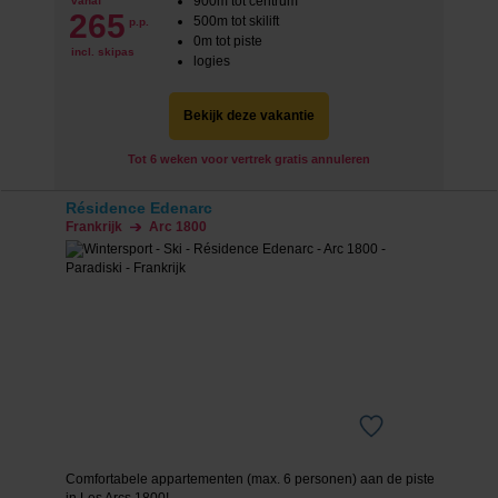
900m tot centrum
vanaf
265
500m tot skilift
p.p.
0m tot piste
incl. skipas
logies
Bekijk deze vakantie
Tot 6 weken voor vertrek gratis annuleren
Résidence Edenarc
Frankrijk
Arc 1800
Comfortabele appartementen (max. 6 personen) aan de piste
in Les Arcs 1800!