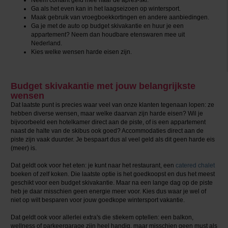
Ga als het even kan in het laagseizoen op wintersport.
Maak gebruik van vroegboekkortingen en andere aanbiedingen.
Ga je met de auto op budget skivakantie en huur je een
appartement? Neem dan houdbare etenswaren mee uit
Nederland.
Kies welke wensen harde eisen zijn.
Budget skivakantie met jouw belangrijkste
wensen
Dat laatste punt is precies waar veel van onze klanten tegenaan lopen: ze
hebben diverse wensen, maar welke daarvan zijn harde eisen? Wil je
bijvoorbeeld een hotelkamer direct aan de piste, of is een appartement
naast de halte van de skibus ook goed? Accommodaties direct aan de
piste zijn vaak duurder. Je bespaart dus al veel geld als dit geen harde eis
(meer) is.
Dat geldt ook voor het eten: je kunt naar het restaurant, een
catered chalet
boeken of zelf koken. Die laatste optie is het goedkoopst en dus het meest
geschikt voor een budget skivakantie. Maar na een lange dag op de piste
heb je daar misschien geen energie meer voor. Kies dus waar je wel of
niet op wilt besparen voor jouw goedkope wintersport vakantie.
Dat geldt ook voor allerlei extra's die stiekem optellen: een balkon,
wellness of parkeergarage zijn heel handig, maar misschien geen must als