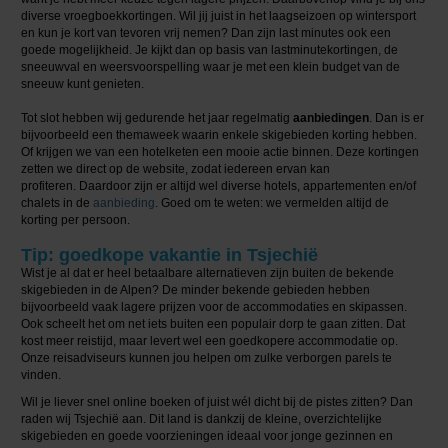
diverse vroegboekkortingen. Wil jij juist in het laagseizoen op wintersport
en kun je kort van tevoren vrij nemen? Dan zijn last minutes ook een
goede mogelijkheid. Je kijkt dan op basis van lastminutekortingen, de
sneeuwval en weersvoorspelling waar je met een klein budget van de
sneeuw kunt genieten.
Tot slot hebben wij gedurende het jaar regelmatig
aanbiedingen
. Dan is er
bijvoorbeeld een themaweek waarin enkele skigebieden korting hebben.
Of krijgen we van een hotelketen een mooie actie binnen. Deze kortingen
zetten we direct op de website, zodat iedereen ervan kan
profiteren. Daardoor zijn er altijd wel diverse hotels, appartementen en/of
chalets in de
aanbieding
. Goed om te weten: we vermelden altijd de
korting per persoon.
Tip: goedkope vakantie in Tsjechië
Wist je al dat er heel betaalbare alternatieven zijn buiten de bekende
skigebieden in de Alpen? De minder bekende gebieden hebben
bijvoorbeeld vaak lagere prijzen voor de accommodaties en skipassen.
Ook scheelt het om net iets buiten een populair dorp te gaan zitten. Dat
kost meer reistijd, maar levert wel een goedkopere accommodatie op.
Onze reisadviseurs kunnen jou helpen om zulke verborgen parels te
vinden.
Wil je liever snel online boeken of juist wél dicht bij de pistes zitten? Dan
raden wij Tsjechië aan. Dit land is dankzij de kleine, overzichtelijke
skigebieden en goede voorzieningen ideaal voor jonge gezinnen en