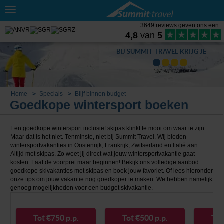
Toggle
navigation
3649 reviews geven ons een
4,8
van
5
BIJ SUMMIT TRAVEL KRIJG JE
Home
Specials
Blijf binnen budget
Goedkope wintersport boeken
Een goedkope wintersport inclusief skipas klinkt te mooi om waar te zijn.
Maar dat is het niet. Tenminste, niet bij Summit Travel. Wij bieden
wintersportvakanties in Oostenrijk, Frankrijk, Zwitserland en Italië aan.
Altijd met skipas. Zo weet jij direct wat jouw wintersportvakantie gaat
kosten. Laat de voorpret maar beginnen! Bekijk ons volledige aanbod
goedkope skivakanties met skipas en boek jouw favoriet. Of lees hieronder
onze tips om jouw vakantie nog goedkoper te maken. We hebben namelijk
genoeg mogelijkheden voor een budget skivakantie.
Tot €750 p.p.
Tot €500 p.p.
Tot