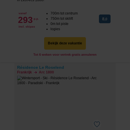
700m tot centrum
vanaf
293
750m tot skilift
8
p.p.
,0
0m tot piste
incl. skipas
logies
Bekijk deze vakantie
Tot 6 weken voor vertrek gratis annuleren
Résidence Le Roselend
Frankrijk
Arc 1800