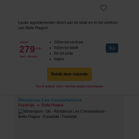
Leuke appartementen direct aan de piste en in het centrum
van Belle Plagne!
200m tot centrum
vanaf
279
500m tot skilift
9
p.p.
,0
0m tot piste
incl. skipas
logies
Bekijk deze vakantie
Tot 6 weken voor vertrek gratis annuleren
Résidence Les Constellations
Frankrijk
Belle Plagne