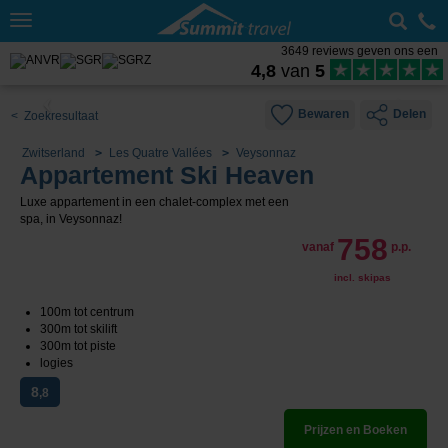
Toggle
navigation
3649 reviews geven ons een
4,8
van
5
Bewaren
Delen
< Zoekresultaat
Zwitserland
Les Quatre Vallées
Veysonnaz
Appartement Ski Heaven
Luxe appartement in een chalet-complex met een
spa, in Veysonnaz!
758
vanaf
p.p.
incl. skipas
100m tot centrum
300m tot skilift
300m tot piste
logies
8
,8
Prijzen en Boeken