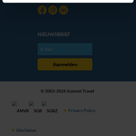
dan hieronder jouw voorkeuren aan. Goed om te weten:
je kunt jouw voorkeuren altijd aanpassen. Klik daarvoor
op de lichtblauwe knop linksonder in beeld en kies voor
‘verander jouw toestemming’. Je kunt dan weer per type
NIEUWSBRIEF
cookie aangeven of je die wel of niet wilt toestaan.
We werken samen met
20 derden
die uw gegevens
kunnen ontvangen en verwerken.
© 2003-2026 Summit Travel
Privacy Policy
Disclaimer