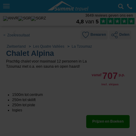
Toggle
navigation
3649 reviews geven ons een
4,8
van
5
Bewaren
Delen
< Zoekresultaat
Zwitserland
Les Quatre Vallées
La Tzoumaz
Chalet Alpina
Prachtig chalet voor maximaal 12 personen in La
Tzoumaz met o.a. een sauna en open haard!
707
vanaf
p.p.
incl. skipas
1500m tot centrum
250m tot skilift
250m tot piste
logies
Prijzen en Boeken