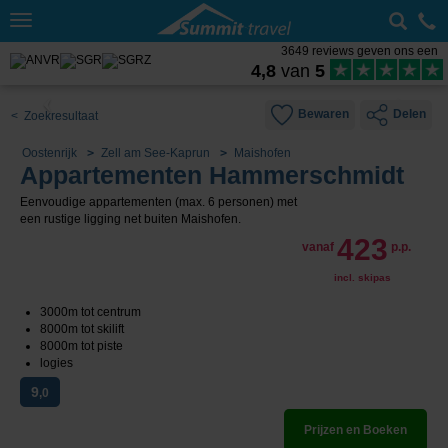
Toggle
navigation
3649 reviews geven ons een
4,8
van
5
Bewaren
Delen
< Zoekresultaat
Oostenrijk
Zell am See-Kaprun
Maishofen
Appartementen Hammerschmidt
Eenvoudige appartementen (max. 6 personen) met
een rustige ligging net buiten Maishofen.
423
vanaf
p.p.
incl. skipas
3000m tot centrum
8000m tot skilift
8000m tot piste
logies
9
,0
Prijzen en Boeken