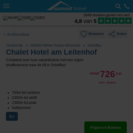
Toggle
navigation
3649 reviews geven ons een
4,8
van
5
Bewaren
Delen
< Zoekresultaat
Oostenrijk
SkiWelt Wilder Kaiser-Brixental
Scheffau
Chalet Hotel am Leitenhof
Compleet zeer luxe vakantiedorp met een eigen
shuttleservice naar de lift in Scheffau!
726
vanaf
p.p.
incl. skipas
700m tot centrum
2300m tot skilift
2300m tot piste
halfpension
9
,2
Prijzen en Boeken