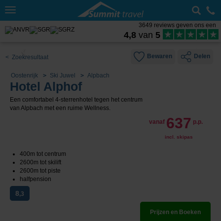
Toggle
navigation
3649 reviews geven ons een
4,8
van
5
Bewaren
Delen
< Zoekresultaat
Oostenrijk
Ski Juwel
Alpbach
Hotel Alphof
Een comfortabel 4-sterrenhotel tegen het centrum
van Alpbach met een ruime Wellness.
637
vanaf
p.p.
incl. skipas
400m tot centrum
2600m tot skilift
2600m tot piste
halfpension
8
,3
Prijzen en Boeken