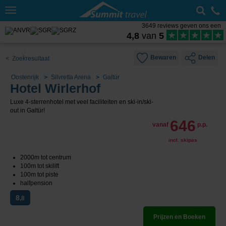
Toggle
navigation
3649 reviews geven ons een
4,8
van
5
Bewaren
Delen
< Zoekresultaat
Oostenrijk
Silvretta Arena
Galtür
Hotel Wirlerhof
Luxe 4-sterrenhotel met veel faciliteiten en ski-in/ski-
out in Galtür!
646
vanaf
p.p.
incl. skipas
2000m tot centrum
100m tot skilift
100m tot piste
halfpension
8
,8
Prijzen en Boeken