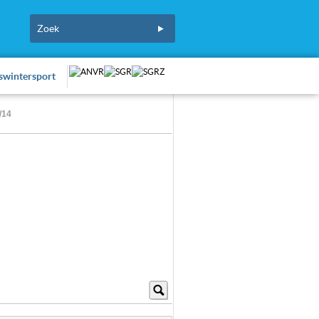
fswintersport
/14