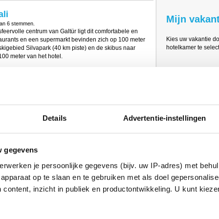
li
Mijn vakant
van
6
stemmen.
eervolle centrum van Galtür ligt dit comfortabele en
Kies uw vakantie d
staurants en een supermarkt bevinden zich op 100 meter
hotelkamer te select
 skigebied Silvapark (40 km piste) en de skibus naar
100 meter van het hotel.
e lobby met zitjes, een receptie, een terras dat ook in de
e, speelkamer, skiberging met schoendroger, lift, gratis
n beschikbaarheid) en (tegen betaling) een garage.
 o.a. voorzien van een stoombad, infrarood cabine, bio
te.
Details
Advertentie-instellingen
zijn alle voorzien van een badkamer met bad of
tv en kluis. Alle kamers hebben een balkon. De 3e en
w gegevens
 Het ontbijt is in buffetvorm met warme en koude
 van een 4-gangenkeuzediner en een heerlijk
erwerken je persoonlijke gegevens (bijv. uw IP-adres) met behul
diner en tijdens kerst en oud&nieuw een speciaal
apparaat op te slaan en te gebruiken met als doel gepersonalise
 content, inzicht in publiek en productontwikkeling. U kunt kiez