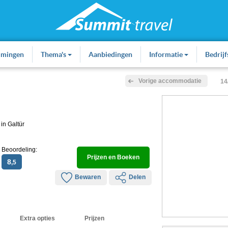
mmingen
Thema's
Aanbiedingen
Informatie
Bedrij
Vorige accommodatie
14
in Galtür
Beoordeling:
Prijzen en Boeken
8
,5
Bewaren
Delen
Extra opties
Prijzen