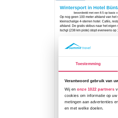
Wintersport in Hotel Bünta
beoordeeld met een
8.5
op basis 
Op nog geen 100 meter afstand van het sf
kleinschalige 4-sterren hotel. Cafés, re
afstand. De gratis skibus naar het eigen
Ischgl (238 km piste) stopt eveneens op 
Het hotel Büntali biedt u een uitnodigend
winter geopend is, een hotelbar, een stub
Wi-Fi, gratis parkeerplaats (op basis va
De heerlijke wellness in Hotel Büntali is
sauna, Finse sauna en ontspanningsruim
Toestemming
De knusse 2/3/4-persoonskamers (28m2) 
douche, toilet, föhn, minibar, telefoon, 
4e persoon slapen op een bedbank.
Verantwoord gebruik van u
Het verblijf is op basis van halfpension.
gerechten en 's avonds kan je genieten
Wij en
onze 1022 partners
v
saladebuffet. 1x per week is er een gala
cookies om informatie op uw 
feestmenu.
metingen aan advertenties en
en met welke doelen.
Prijzen en Boeken