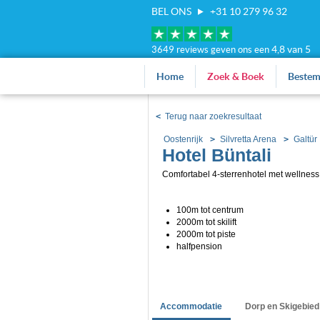
BEL ONS
+31 10 279 96 32
4,8 van 5
3649 reviews geven ons een
Home
Zoek & Boek
Beste
<
Terug naar zoekresultaat
Oostenrijk
Silvretta Arena
Galtür
Hotel Büntali
Comfortabel 4-sterrenhotel met wellness 
100m tot centrum
2000m tot skilift
2000m tot piste
halfpension
Accommodatie
Dorp en Skigebied