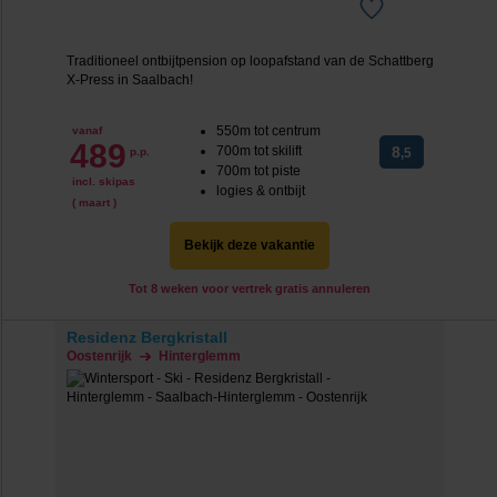
Traditioneel ontbijtpension op loopafstand van de Schattberg
X-Press in Saalbach!
550m tot centrum
vanaf
489
700m tot skilift
8
p.p.
,5
700m tot piste
incl. skipas
logies & ontbijt
( maart )
Bekijk deze vakantie
Tot 8 weken voor vertrek gratis annuleren
Residenz Bergkristall
Oostenrijk
Hinterglemm