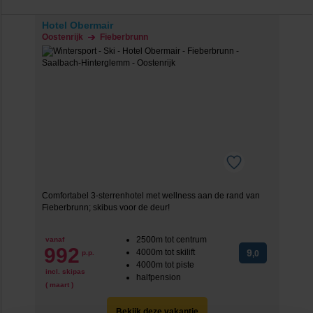
Hotel Obermair
Oostenrijk
Fieberbrunn
Comfortabel 3-sterrenhotel met wellness aan de rand van
Fieberbrunn; skibus voor de deur!
2500m tot centrum
vanaf
992
4000m tot skilift
9
p.p.
,0
4000m tot piste
incl. skipas
halfpension
( maart )
Bekijk deze vakantie