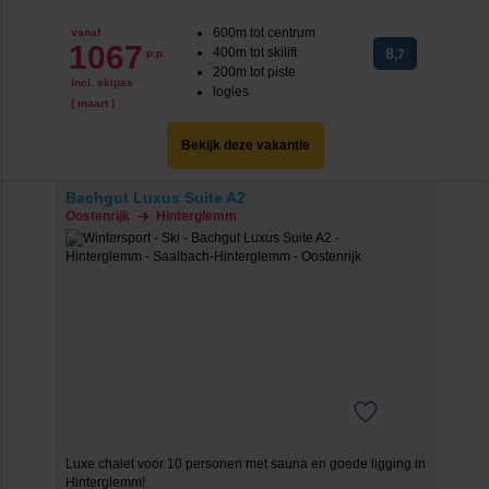
600m tot centrum
vanaf
1067
400m tot skilift
8
p.p.
,7
200m tot piste
incl. skipas
logies
( maart )
Bekijk deze vakantie
Bachgut Luxus Suite A2
Oostenrijk
Hinterglemm
Luxe chalet voor 10 personen met sauna en goede ligging in
Hinterglemm!