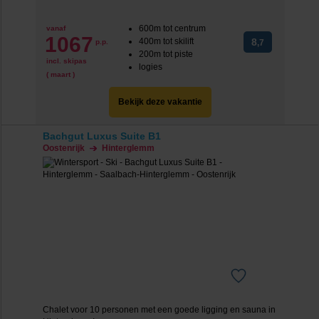
600m tot centrum
vanaf
1067
400m tot skilift
8
p.p.
,7
200m tot piste
incl. skipas
logies
( maart )
Bekijk deze vakantie
Bachgut Luxus Suite B1
Oostenrijk
Hinterglemm
Chalet voor 10 personen met een goede ligging en sauna in