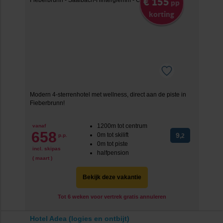
€ 155
pp
korting
Modern 4-sterrenhotel met wellness, direct aan de piste in
Fieberbrunn!
1200m tot centrum
vanaf
658
0m tot skilift
9
p.p.
,2
0m tot piste
incl. skipas
halfpension
( maart )
Bekijk deze vakantie
Tot 6 weken voor vertrek gratis annuleren
Hotel Adea (logies en ontbijt)