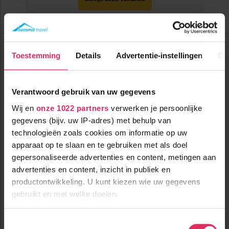
Tot 6 weken voor vertrek gratis annuleren
Robinson Fieberbrunn
Oostenrijk
Fieberbrunn
Toestemming
Details
Advertentie-instellingen
Ov
Tot
€ 251
pp
korting
Verantwoord gebruik van uw gegevens
Wij en
onze 1022 partners
verwerken je persoonlijke
gegevens (bijv. uw IP-adres) met behulp van
technologieën zoals cookies om informatie op uw
apparaat op te slaan en te gebruiken met als doel
gepersonaliseerde advertenties en content, metingen aan
Een modern adults only 4-sterrenhotel met wellness, aan de
advertenties en content, inzicht in publiek en
piste in Fieberbrunn!
productontwikkeling. U kunt kiezen wie uw gegevens
gebruikt en met welke doelen.
1500m tot centrum
vanaf
663
100m tot skilift
p.p.
0m tot piste
Als u het toestaat, willen we ook graag:
Toestemmingsselectie
incl. skipas
volpension