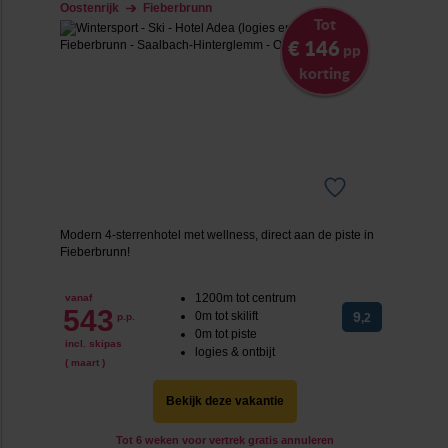
Oostenrijk
Fieberbrunn
Tot
€ 146
pp
korting
Modern 4-sterrenhotel met wellness, direct aan de piste in
Fieberbrunn!
1200m tot centrum
vanaf
543
0m tot skilift
9
p.p.
,2
0m tot piste
incl. skipas
logies & ontbijt
( maart )
Bekijk deze vakantie
Tot 6 weken voor vertrek gratis annuleren