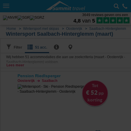
Toggle
navigation
3649 reviews geven ons een
4,8
van
5
Home
Wintersport met skipas
Oostenrijk
Saalbach-Hinterglemm
Wintersport Saalbach-Hinterglemm (maart)
Filter
51 acc.
Wij hebben
51
accommodaties die aan uw zoekcriteria (maart - Oostenrijk -
Saalbach-Hinterglemm) voldoen.
Lees meer
Pension Riedlsperger
Oostenrijk
Saalbach
Tot
€ 52
pp
korting