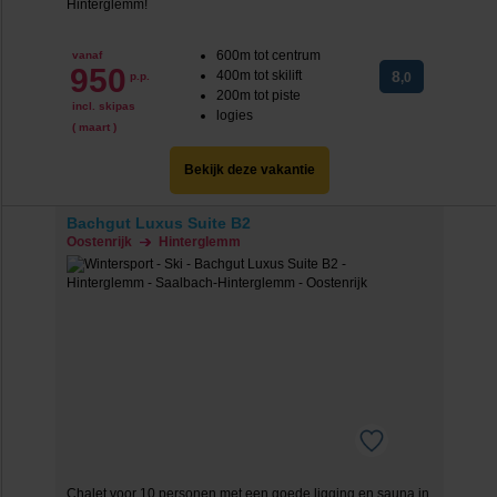
Hinterglemm!
600m tot centrum
vanaf
950
400m tot skilift
8
p.p.
,0
200m tot piste
incl. skipas
logies
( maart )
Bekijk deze vakantie
Bachgut Luxus Suite B2
Oostenrijk
Hinterglemm
Chalet voor 10 personen met een goede ligging en sauna in