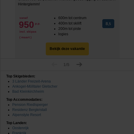
Hinterglemm!
600m tot centrum
vanaf
950
400m tot skilift
8
p.p.
,5
200m tot piste
incl. skipas
logies
( maart )
Bekijk deze vakantie
1/5
Top Skigebieden:
3 Länder Freizeit-Arena
Ankogel-Mölltaler Gletscher
Bad Kleinkirchheim
Top Accommodaties:
Pension Riedlsperger
Residenz Bergkristall
Alpenstyle Resort
Top Landen:
Oostenrijk
Frankrijk