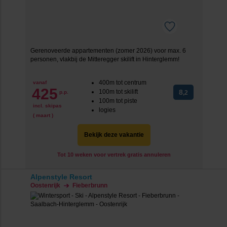
Gerenoveerde appartementen (zomer 2026) voor max. 6
personen, vlakbij de Mitteregger skilift in Hinterglemm!
400m tot centrum
vanaf
425
100m tot skilift
8
p.p.
,2
100m tot piste
incl. skipas
logies
( maart )
Bekijk deze vakantie
Tot 10 weken voor vertrek gratis annuleren
Alpenstyle Resort
Oostenrijk
Fieberbrunn