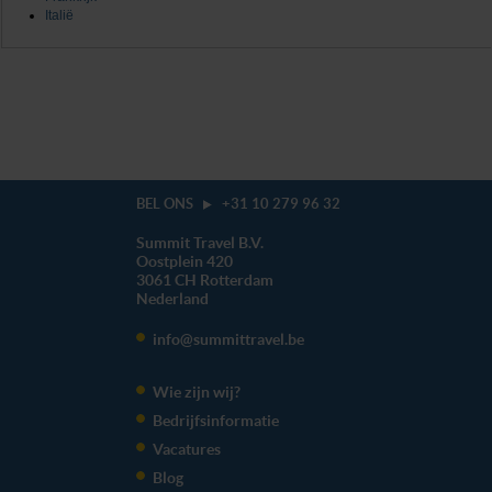
Italië
BEL ONS
+31 10 279 96 32
Summit Travel B.V.
Oostplein 420
3061 CH
Rotterdam
Nederland
info@summittravel.be
Wie zijn wij?
Bedrijfsinformatie
Vacatures
Blog