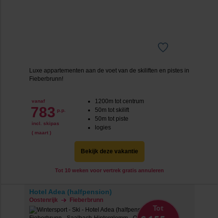
Luxe appartementen aan de voet van de skiliften en pistes in
Fieberbrunn!
1200m tot centrum
vanaf
783
50m tot skilift
p.p.
50m tot piste
incl. skipas
logies
( maart )
Bekijk deze vakantie
Tot 10 weken voor vertrek gratis annuleren
Hotel Adea (halfpension)
Oostenrijk
Fieberbrunn
Tot