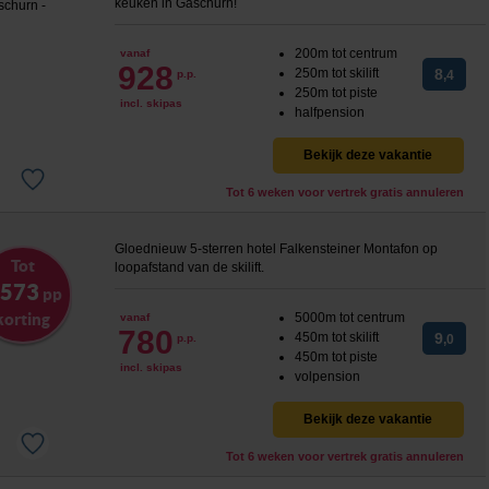
keuken in Gaschurn!
200m tot centrum
vanaf
928
250m tot skilift
8
p.p.
,4
250m tot piste
incl. skipas
halfpension
Bekijk deze vakantie
Tot 6 weken voor vertrek gratis annuleren
Gloednieuw 5-sterren hotel Falkensteiner Montafon op
Tot
loopafstand van de skilift.
 573
pp
korting
5000m tot centrum
vanaf
780
450m tot skilift
9
p.p.
,0
450m tot piste
incl. skipas
volpension
Bekijk deze vakantie
Tot 6 weken voor vertrek gratis annuleren