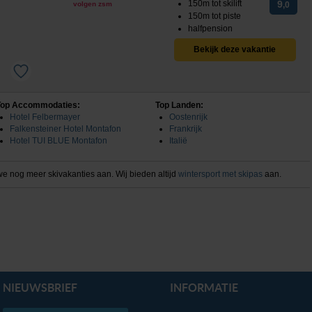
150m tot skilift
9
volgen zsm
,0
150m tot piste
halfpension
Bekijk deze vakantie
Top Accommodaties:
Top Landen:
Hotel Felbermayer
Oostenrijk
Falkensteiner Hotel Montafon
Frankrijk
Hotel TUI BLUE Montafon
Italië
e nog meer skivakanties aan. Wij bieden altijd
wintersport met skipas
aan.
NIEUWSBRIEF
INFORMATIE