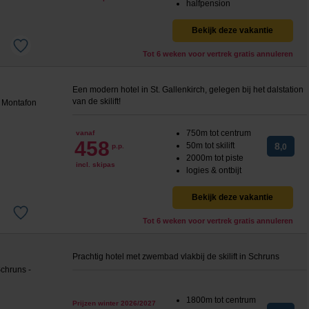
halfpension
Bekijk deze vakantie
Tot 6 weken voor vertrek gratis annuleren
Een modern hotel in St. Gallenkirch, gelegen bij het dalstation
van de skilift!
750m tot centrum
vanaf
458
50m tot skilift
8
p.p.
,0
2000m tot piste
incl. skipas
logies & ontbijt
Bekijk deze vakantie
Tot 6 weken voor vertrek gratis annuleren
Prachtig hotel met zwembad vlakbij de skilift in Schruns
1800m tot centrum
Prijzen winter 2026/2027