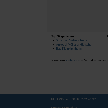
Top Skigebieden:
3 Länder Freizeit-Arena
Ankogel-Mölltaler Gletscher
Bad Kleinkirchheim
Naast een
wintersport
in Montafon bieden w
BEL ONS
+31 10 279 96 32
Summit Travel B.V.