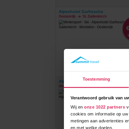
Alpenhotel Garfrescha
Oostenrijk
St. Gallenkirch
€
Toestemming
Alpenhotel Garfrescha (extra ingek
Oostenrijk
St. Gallenkirch
€
Verantwoord gebruik van u
Wij en
onze 1022 partners
v
cookies om informatie op uw 
metingen aan advertenties en
en met welke doelen.