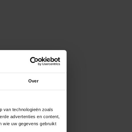
Over
p van technologieën zoals
erde advertenties en content,
en wie uw gegevens gebruikt