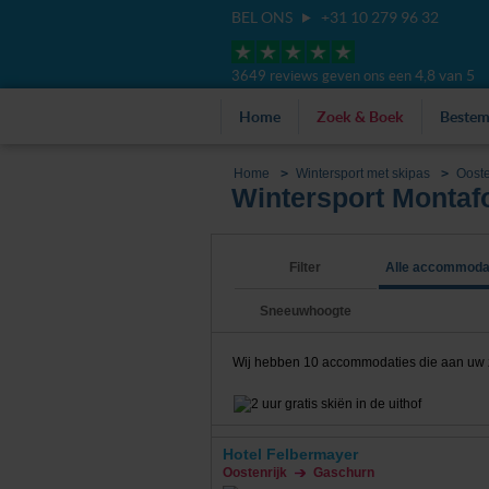
BEL ONS
+31 10 279 96 32
4,8 van 5
3649 reviews geven ons een
Home
Zoek & Boek
Beste
Home
Wintersport met skipas
Ooste
Wintersport Montaf
Filter
Alle accommoda
Sneeuwhoogte
Wij hebben
10
accommodaties die aan uw zo
Hotel Felbermayer
Oostenrijk
Gaschurn