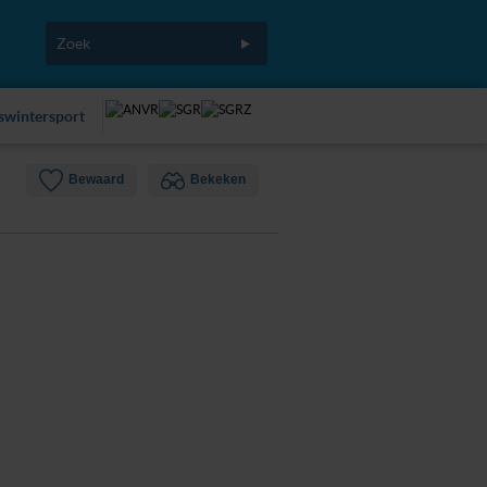
fswintersport
Bewaard
Bekeken