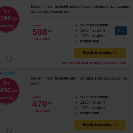
Modern 4-sterren hotel met wellness in Schruns-Tschagguns,
Tot
skibus stopt voor de deur!
 199
pp
korting
900m tot centrum
vanaf
508
1200m tot skilift
8
p.p.
,7
1200m tot piste
incl. skipas
halfpension
Bekijk deze vakantie
Tot 6 weken voor vertrek gratis annuleren
gekocht)
Modern 4-sterren hotel met in Schruns, skibus stopt voor de
Tot
deur!
 450
pp
korting
900m tot centrum
vanaf
470
1200m tot skilift
p.p.
1200m tot piste
incl. skipas
halfpension
Bekijk deze vakantie