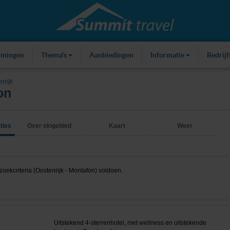
mmingen
Thema's
Aanbiedingen
Informatie
Bedrij
nrijk
on
ties
Over skigebied
Kaart
Weer
ekcriteria (Oostenrijk - Montafon) voldoen.
Uitstekend 4-sterrenhotel, met wellness en uitstekende