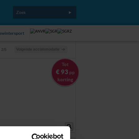
fswintersport
Volgende accommodatie
2/5
Tot
€ 93
pp
korting