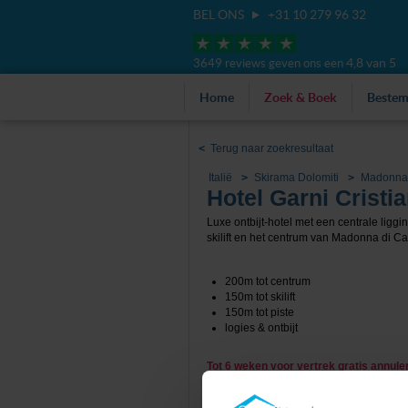
BEL ONS
+31 10 279 96 32
4,8 van 5
3649 reviews geven ons een
Home
Zoek & Boek
Beste
<
Terug naar zoekresultaat
Italië
Skirama Dolomiti
Madonna 
Hotel Garni Cristia
Luxe ontbijt-hotel met een centrale ligging
skilift en het centrum van Madonna di Ca
200m tot centrum
150m tot skilift
150m tot piste
logies & ontbijt
Tot 6 weken voor vertrek gratis annul