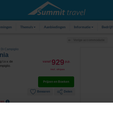
mmingen
Thema's
Aanbiedingen
Informatie
Bedrij
Vorige accommodatie
Di Campiglio
nia
929
 t.o.v. de
vanaf
p.p.
mpiglio.
incl. skipas
Prijzen en Boeken
Bewaren
Delen
eren