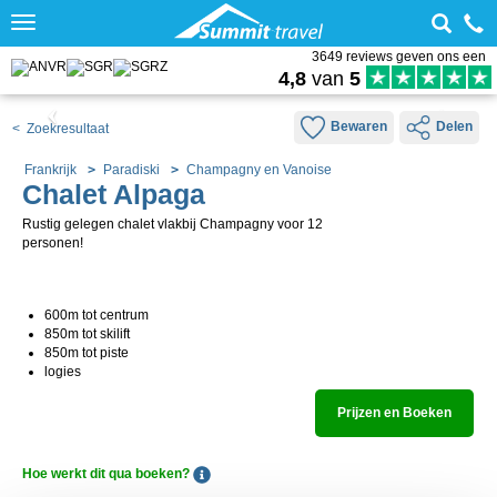
Toggle
navigation
3649 reviews geven ons een
4,8
van
5
Bewaren
Delen
< Zoekresultaat
Frankrijk
Paradiski
Champagny en Vanoise
Chalet Alpaga
Rustig gelegen chalet vlakbij Champagny voor 12
personen!
600m tot centrum
850m tot skilift
850m tot piste
logies
Prijzen en Boeken
Hoe werkt dit qua boeken?