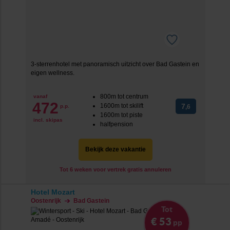
3-sterrenhotel met panoramisch uitzicht over Bad Gastein en
eigen wellness.
800m tot centrum
vanaf
472
1600m tot skilift
7
p.p.
,6
1600m tot piste
incl. skipas
halfpension
Bekijk deze vakantie
Tot 6 weken voor vertrek gratis annuleren
Hotel Mozart
Oostenrijk
Bad Gastein
Tot
€ 53
pp