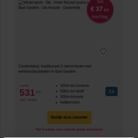
Tot
€ 37
pp
korting
Comfortabel, traditioneel 3-sterrenhotel met
wellnessfaciliteiten in Bad Gastein.
300m tot centrum
vanaf
531
500m tot skilift
7
p.p.
,5
500m tot piste
incl. skipas
halfpension
Bekijk deze vakantie
Tot 6 weken voor vertrek gratis annuleren