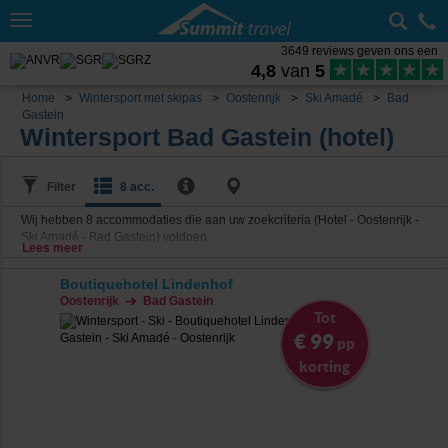
Toggle
navigation
3649 reviews geven ons een
4,8
van
5
Home
Wintersport met skipas
Oostenrijk
Ski Amadé
Bad
Gastein
Wintersport Bad Gastein (hotel)
Filter
8 acc.
Wij hebben
8
accommodaties die aan uw zoekcriteria (Hotel - Oostenrijk -
Ski Amadé - Bad Gastein) voldoen.
Lees meer
Boutiquehotel Lindenhof
Oostenrijk
Bad Gastein
Tot
€ 99
pp
korting