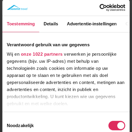
Hotel Post
Oostenrijk
Bad Gastein
Tot
€ 107
pp
Toestemming
Details
Advertentie-instellingen
Ov
korting
Verantwoord gebruik van uw gegevens
Wij en
onze 1022 partners
verwerken je persoonlijke
gegevens (bijv. uw IP-adres) met behulp van
technologieën zoals cookies om informatie op uw
apparaat op te slaan en te gebruiken met als doel
4-sterren hotel in het centrum van Bad Gastein!
gepersonaliseerde advertenties en content, metingen aan
advertenties en content, inzicht in publiek en
0m tot centrum
vanaf
productontwikkeling. U kunt kiezen wie uw gegevens
1029
600m tot skilift
p.p.
gebruikt en met welke doelen.
600m tot piste
incl. skipas
logies & ontbijt
Als u het toestaat, willen we ook graag:
Toestemmingsselectie
Noodzakelijk
Informatie verzamelen over uw geografische
Bekijk deze vakantie