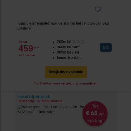
Knus 3-sterrenhotel nabij de skilift in het centrum van Bad
Gastein!
200m tot centrum
vanaf
459
300m tot skilift
8
p.p.
,0
300m tot piste
incl. skipas
logies & ontbijt
Bekijk deze vakantie
Tot 6 weken voor vertrek gratis annuleren
Hotel Alpenblick
Oostenrijk
Bad Gastein
Tot
€ 65
pp
korting