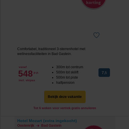
korting
Comfortabel, traditioneel 3-sterrenhotel met
wellnessfaciliteiten in Bad Gastein.
300m tot centrum
vanaf
548
500m tot skilift
7
p.p.
,5
500m tot piste
incl. skipas
halfpension
Bekijk deze vakantie
Tot 6 weken voor vertrek gratis annuleren
Hotel Mozart (extra ingekocht)
Oostenrijk
Bad Gastein