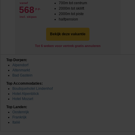
700m tot centrum
vanaf
568
2000m tot skilift
p.p.
2000m tot piste
incl. skipas
halfpension
Bekijk deze vakantie
Tot 6 weken voor vertrek gratis annuleren
Top Dorpen:
Alpendorf
Altenmarkt
Bad Gastein
Top Accommodaties:
Boutiquehotel Lindenhof
Hotel Alpenblick
Hotel Mozart
Top Landen:
Oostenrijk
Frankrijk
Italië