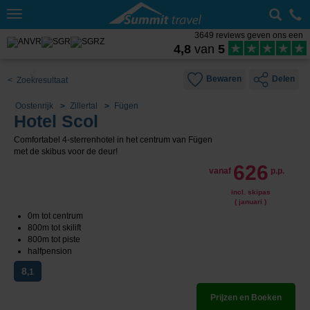
Toggle
navigation
3649 reviews geven ons een
4,8
van
5
Bewaren
Delen
< Zoekresultaat
Oostenrijk
Zillertal
Fügen
Hotel Scol
Comfortabel 4-sterrenhotel in het centrum van Fügen
met de skibus voor de deur!
626
vanaf
p.p.
incl. skipas
( januari )
0m tot centrum
800m tot skilift
800m tot piste
halfpension
8
,1
Prijzen en Boeken